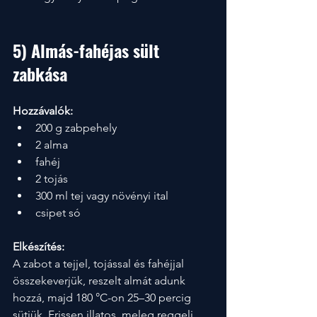
5) Almás-fahéjas sült 
zabkása
Hozzávalók:
200 g zabpehely
2 alma
fahéj
2 tojás
300 ml tej vagy növényi ital
csipet só
Elkészítés:
A zabot a tejjel, tojással és fahéjjal 
összekeverjük, reszelt almát adunk 
hozzá, majd 180 °C-on 25–30 percig 
sütjük. Frissen illatos, meleg reggeli.