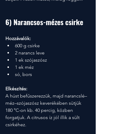
6) Narancsos-mézes csirke
Hozzávalók:
600 g csirke
2 narancs leve
1 ek szójaszósz
1 ek méz
só, bors
Elkészítés:
A húst befűszerezzük, majd narancslé–
méz–szójaszósz keverékében sütjük 
180 °C-on kb. 40 percig, közben 
forgatjuk. A citrusos íz jól illik a sült 
csirkéhez.