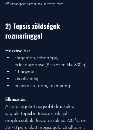
tökmagot szórunk a tetejére.
2) Tepsis zöldségek 
rozmaringgal
Hozzávalók:
sárgarépa, fehérrépa, 
édesburgonya (összesen kb. 800 g)
1 hagyma
kis olívaolaj
érzésre só, bors, rozmaring
Elkészítés:
A zöldségeket nagyobb kockákra 
vágjuk, tepsibe tesszük, olajjal 
meglocsoljuk, fűszerezzük és 200 °C-on 
35–40 perc alatt megsütjük. Önállóan is 