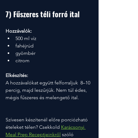
7) Fűszeres téli forró ital
Hozzávalók:
500 ml víz
fahéjrúd
gyömbér
citrom
Elkészítés:
A hozzávalókat együtt felforraljuk  8–10 
percig, majd leszűrjük. Nem túl édes, 
mégis fűszeres és melengető ital.
Szívesen készítenél előre porciózható 
ételeket télen? Csekkold 
Karácsonyi 
Meal Prep Receptjeinkről
 szóló 