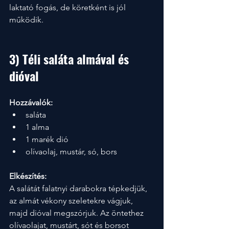
laktató fogás, de köretként is jól 
működik.
3) Téli saláta almával és 
dióval
Hozzávalók:
saláta
1 alma
1 marék dió
olívaolaj, mustár, só, bors
Elkészítés:
A salátát falatnyi darabokra tépkedjük, 
az almát vékony szeletekre vágjuk, 
majd dióval megszórjuk. Az öntethez 
olívaolajat, mustárt, sót és borsot 