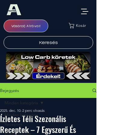
Kosár
Vásárolj Airával!
Keresés
Bejegyzés
Minden kategória
2025. dec. 10.
2 perc olvasás
Minden kategória
Ízletes Téli Szezonális
Receptek
Receptek – 7 Egyszerű És
Érdekességek