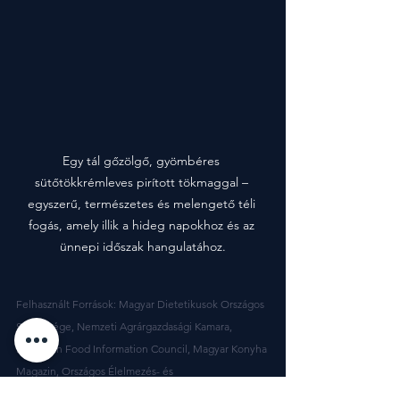
Egy tál gőzölgő, gyömbéres 
sütőtökkrémleves pirított tökmaggal – 
egyszerű, természetes és melengető téli 
fogás, amely illik a hideg napokhoz és az 
ünnepi időszak hangulatához.
Felhasznált Források: Magyar Dietetikusok Országos 
Szövetsége, Nemzeti Agrárgazdasági Kamara, 
European Food Information Council, Magyar Konyha 
Magazin, Országos Élelmezés- és 
Táplálkozástudományi Intézet