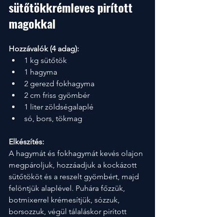
sütőtökkrémleves pirított 
magokkal
Hozzávalók (4 adag):
1 kg sütőtök
1 hagyma
2 gerezd fokhagyma
2 cm friss gyömbér
1 liter zöldségalaplé
só, bors, tökmag
Elkészítés:
A hagymát és fokhagymát kevés olajon 
megpároljuk, hozzáadjuk a kockázott 
sütőtököt és a reszelt gyömbért, majd 
felöntjük alaplével. Puhára főzzük, 
botmixerrel krémesítjük, sózzuk, 
borsozzuk, végül tálaláskor pirított 