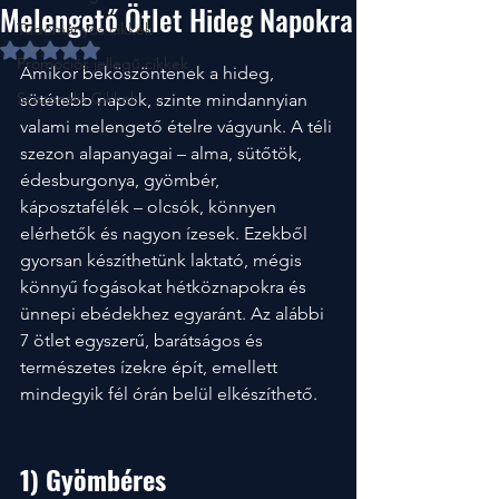
Melengető Ötlet Hideg Napokra
Tudományos cikkek
NaN csillagot kapott az 5-ből.
Promociós jellegű cikkek
Amikor beköszöntenek a hideg, 
Szezonális Cikkek
sötétebb napok, szinte mindannyian 
valami melengető ételre vágyunk. A téli 
szezon alapanyagai – alma, sütőtök, 
édesburgonya, gyömbér, 
káposztafélék – olcsók, könnyen 
elérhetők és nagyon ízesek. Ezekből 
gyorsan készíthetünk laktató, mégis 
könnyű fogásokat hétköznapokra és 
ünnepi ebédekhez egyaránt. Az alábbi 
7 ötlet egyszerű, barátságos és 
természetes ízekre épít, emellett 
mindegyik fél órán belül elkészíthető.
1) Gyömbéres 