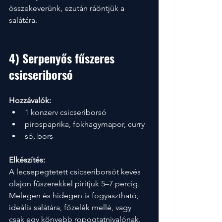
összekeverünk, ezután ráöntjük a 
salátára.
4) Serpenyős fűszeres 
csicseriborsó
Hozzávalók:
1 konzerv csicseriborsó
pirospaprika, fokhagymapor, curry
só, bors
Elkészítés:
A lecsepegtetett csicseriborsót kevés 
olajon fűszerekkel pirítjuk 5–7 percig. 
Melegen és hidegen is fogyasztható, 
ideális salátára, főzelék mellé, vagy 
csak egy könyebb ropogtatnivalónak.