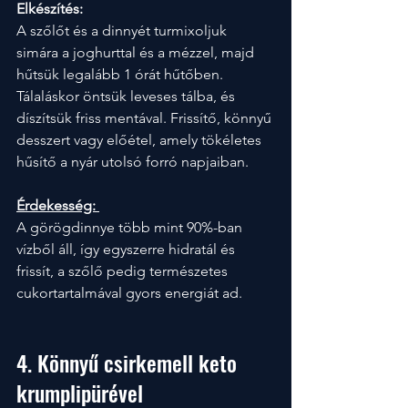
Elkészítés:
A szőlőt és a dinnyét turmixoljuk 
simára a joghurttal és a mézzel, majd 
hűtsük legalább 1 órát hűtőben. 
Tálaláskor öntsük leveses tálba, és 
díszítsük friss mentával. Frissítő, könnyű 
desszert vagy előétel, amely tökéletes 
hűsítő a nyár utolsó forró napjaiban.
Érdekesség:
A görögdinnye több mint 90%-ban 
vízből áll, így egyszerre hidratál és 
frissít, a szőlő pedig természetes 
cukortartalmával gyors energiát ad.
4. Könnyű csirkemell keto 
krumplipürével