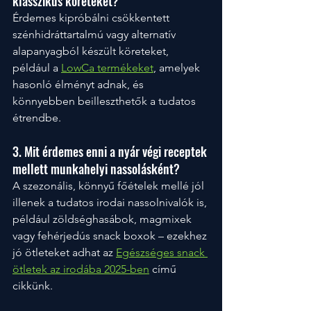
klasszikus köreteket?
Érdemes kipróbálni csökkentett 
szénhidráttartalmú vagy alternatív 
alapanyagból készült köreteket, 
például a
LowCa termékeket
, amelyek 
hasonló élményt adnak, és 
könnyebben beilleszthetők a tudatos 
étrendbe.
3. Mit érdemes enni a nyár végi receptek 
mellett munkahelyi nassolásként?
A szezonális, könnyű főételek mellé jól 
illenek a tudatos irodai nassolnivalók is, 
például zöldséghasábok, magmixek 
vagy fehérjedús snack boxok – ezekhez 
jó ötleteket adhat az 
Egészséges snack 
ötletek az irodába 2025-ben
 című 
cikkünk.