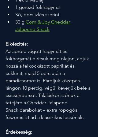
1 gerezd fokhagyma
Só, bors ízlés szerint
30 g 
Corn & Joy Cheddar 
Jalapeno Snack
Elkészítés:
Az apróra vágott hagymát és 
fokhagymát pirítsuk meg olajon, adjuk 
hozzá a felkockázott paprikát és 
cukkinit, majd 5 perc után a 
paradicsomot is. Pároljuk közepes 
lángon 10 percig, végül keverjük bele a 
csicseriborsót. Tálaláskor szórjuk a 
tetejére a Cheddar Jalapeno 
Snack darabokat – extra ropogós, 
fűszeres ízt ad a klasszikus lecsónak.
Érdekesség: