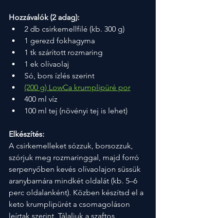
Hozzávalók (2 adag):
2 db csirkemellfilé (kb. 300 g)
1 gerezd fokhagyma
1 tk szárított rozmaring
1 ek olívaolaj
Só, bors ízlés szerint
(200 g) LowCa krumplipüré por
400 ml víz
100 ml tej (növényi tej is lehet)
Elkészítés:
A csirkemelleket sózzuk, borsozzuk, 
szórjuk meg rozmaringgal, majd forró 
serpenyőben kevés olívaolajon süssük 
aranybarnára mindkét oldalát (kb. 5–6 
perc oldalanként). Közben készítsd el a 
keto krumplipürét a csomagoláson 
leírtak szerint. Tálaljuk a szaftos 