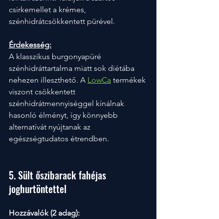
csirkemellet a krémes, 
szénhidrátcsökkentett pürével.
Érdekesség:
A klasszikus burgonyapüré 
szénhidráttartalma miatt sok diétába 
nehezen illeszthető. A 
LowCa
termékek 
viszont csökkentett 
szénhidrátmennyiséggel kínálnak 
hasonló élményt, így könnyebb 
alternatívát nyújtanak az 
egészségtudatos étrendben.
5. Sült őszibarack fahéjas 
joghurtöntettel
Hozzávalók (2 adag):