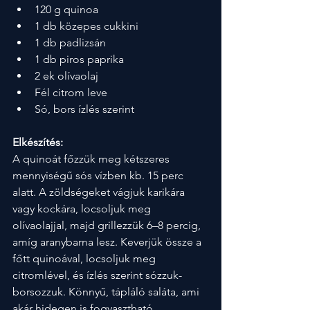
120 g quinoa
1 db közepes cukkini
1 db padlizsán
1 db piros paprika
2 ek olívaolaj
Fél citrom leve
Só, bors ízlés szerint
Elkészítés:
A quinoát főzzük meg kétszeres 
mennyiségű sós vízben kb. 15 perc 
alatt. A zöldségeket vágjuk karikára 
vagy kockára, locsoljuk meg 
olívaolajjal, majd grillezzük 6–8 percig, 
amíg aranybarna lesz. Keverjük össze a 
főtt quinoával, locsoljuk meg 
citromlével, és ízlés szerint sózzuk-
borsozzuk. Könnyű, tápláló saláta, ami 
akár hidegen is fogyasztható.