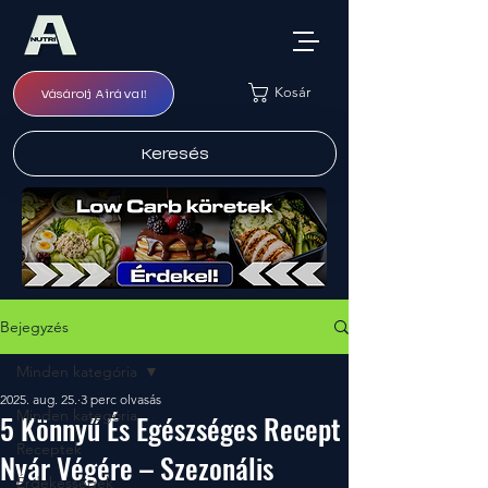
Kosár
Vásárolj Airával!
Keresés
Bejegyzés
Minden kategória
2025. aug. 25.
3 perc olvasás
Minden kategória
5 Könnyű És Egészséges Recept
Receptek
Nyár Végére – Szezonális
Érdekességek