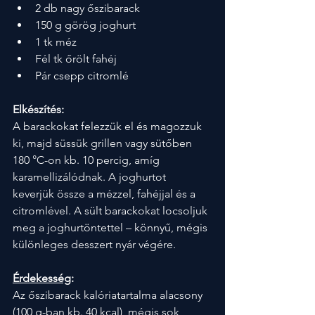
2 db nagy őszibarack
150 g görög joghurt
1 tk méz
Fél tk őrölt fahéj
Pár csepp citromlé
Elkészítés:
A barackokat felezzük el és magozzuk 
ki, majd süssük grillen vagy sütőben 
180 °C-on kb. 10 percig, amíg 
karamellizálódnak. A joghurtot 
keverjük össze a mézzel, fahéjjal és a 
citromlével. A sült barackokat locsoljuk 
meg a joghurtöntettel – könnyű, mégis 
különleges desszert nyár végére.
Érdekesség
:
Az őszibarack kalóriatartalma alacsony 
(100 g-ban kb. 40 kcal), mégis sok 