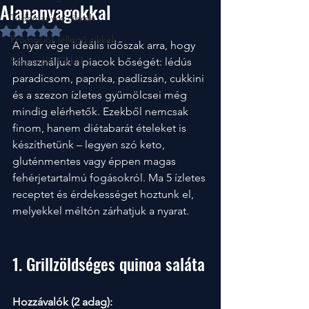
Alapanyagokkal
Tudományos cikkek
NaN csillagot kapott az 5-ből.
Promociós jellegű cikkek
A nyár vége ideális időszak arra, hogy 
Szezonális Cikkek
kihasználjuk a piacok bőségét: lédús 
paradicsom, paprika, padlizsán, cukkini 
és a szezon ízletes gyümölcsei még 
mindig elérhetők. Ezekből nemcsak 
finom, hanem diétabarát ételeket is 
készíthetünk – legyen szó keto, 
gluténmentes vagy éppen magas 
fehérjetartalmú fogásokról. Ma 5 ízletes 
receptet és érdekességet hoztunk el, 
melyekkel méltón zárhatjuk a nyarat.
1. Grillzöldséges quinoa saláta
Hozzávalók (2 adag):