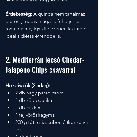
Érdekesség
:
 A quinoa nem tartalmaz 
glutént, mégis magas a fehérje- és 
rosttartalma, így kifejezetten laktató és 
ideális diétás étrendbe is.
2. Mediterrán lecsó Chedar-
Jalapeno Chips csavarral 
Hozzávalók (2 adag):
2 db nagy paradicsom
1 db zöldpaprika
1 db cukkini
1 fej vöröshagyma
200 g főtt csicseriborsó (konzerv is 
jó)
1 ek olívaolaj