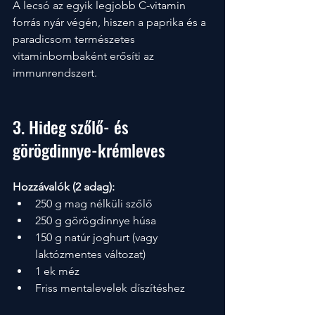
A lecsó az egyik legjobb C-vitamin 
forrás nyár végén, hiszen a paprika és a 
paradicsom természetes 
vitaminbombaként erősíti az 
immunrendszert.
3. Hideg szőlő- és 
görögdinnye-krémleves
Hozzávalók (2 adag):
250 g mag nélküli szőlő
250 g görögdinnye húsa
150 g natúr joghurt (vagy 
laktózmentes változat)
1 ek méz
Friss mentalevelek díszítéshez