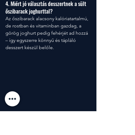
4. Miért jó választás desszertnek a sült 
őszibarack joghurttal?
Az őszibarack alacsony kalóriatartalmú, 
de rostban és vitaminban gazdag, a 
görög joghurt pedig fehérjét ad hozzá 
– így egyszerre könnyű és tápláló 
desszert készül belőle.
Nyár végén sem kell lemondani a könnyű és 
egészséges ételekről – mutatunk 5 