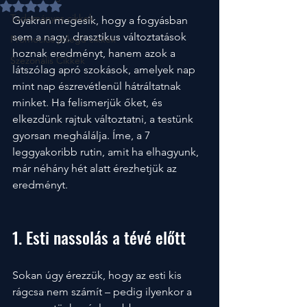
NaN csillagot kapott az 5-ből.
Tudományos cikkek
Gyakran megesik, hogy a fogyásban 
sem a nagy, drasztikus változtatások 
Promociós jellegű cikkek
hoznak eredményt, hanem azok a 
Szezonális Cikkek
látszólag apró szokások, amelyek nap 
mint nap észrevétlenül hátráltatnak 
minket. Ha felismerjük őket, és 
elkezdünk rajtuk változtatni, a testünk 
gyorsan meghálálja. Íme, a 7 
leggyakoribb rutin, amit ha elhagyunk, 
már néhány hét alatt érezhetjük az 
eredményt.
1. Esti nassolás a tévé előtt
Sokan úgy érezzük, hogy az esti kis 
rágcsa nem számít – pedig ilyenkor a 