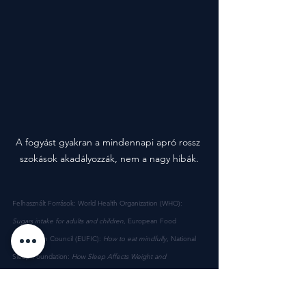
A fogyást gyakran a mindennapi apró rossz 
szokások akadályozzák, nem a nagy hibák.
Felhasznált Források: World Health Organization (WHO): 
Sugars intake for adults and children
, European Food 
Information Council (EUFIC): 
How to eat mindfully
, National 
Sleep Foundation: 
How Sleep Affects Weight and 
Metabolism
, U.S. Department of Health and Human Services: 
Physical Activity Guidelines for Americans, 
Spiegel, K. et al. 