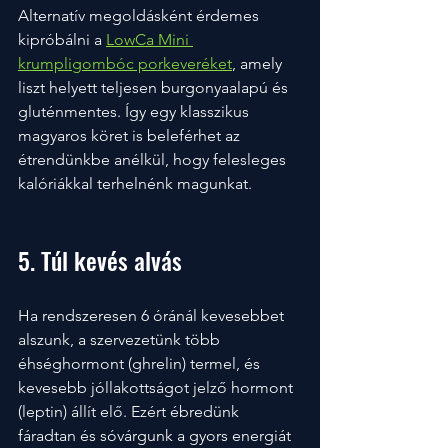
Alternatív megoldásként érdemes 
kipróbálni a 
LowCa Mini 
krumpligombóc porkeveréket
, amely 
liszt helyett teljesen burgonyaalapú és 
gluténmentes. Így egy klasszikus 
magyaros köret is beleférhet az 
étrendünkbe anélkül, hogy felesleges 
kalóriákkal terhelnénk magunkat.
5. Túl kevés alvás
Ha rendszeresen 6 óránál kevesebbet 
alszunk, a szervezetünk több 
éhséghormont (ghrelin) termel, és 
kevesebb jóllakottságot jelző hormont 
(leptin) állít elő. Ezért ébredünk 
fáradtan és sóvárgunk a gyors energiát 