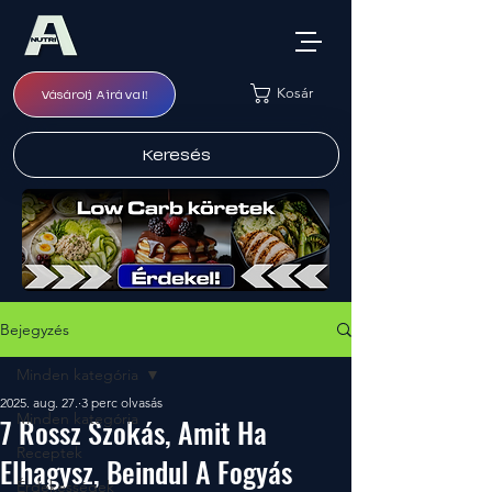
Kosár
Vásárolj Airával!
Keresés
Bejegyzés
Minden kategória
2025. aug. 27.
3 perc olvasás
Minden kategória
7 Rossz Szokás, Amit Ha
Receptek
Elhagysz, Beindul A Fogyás
Érdekességek