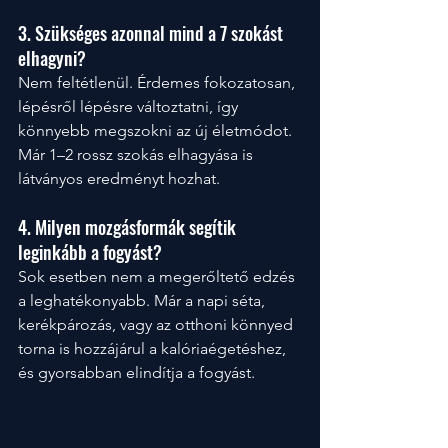
3. Szükséges azonnal mind a 7 szokást 
elhagyni?
Nem feltétlenül. Érdemes fokozatosan, 
lépésről lépésre változtatni, így 
könnyebb megszokni az új életmódot. 
Már 1–2 rossz szokás elhagyása is 
látványos eredményt hozhat.
4. Milyen mozgásformák segítik 
leginkább a fogyást?
Sok esetben nem a megerőltető edzés 
a leghatékonyabb. Már a napi séta, 
kerékpározás, vagy az otthoni könnyed 
torna is hozzájárul a kalóriaégetéshez, 
és gyorsabban elindítja a fogyást.