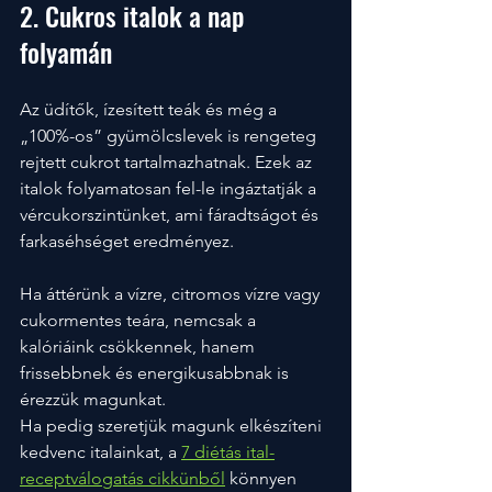
2. Cukros italok a nap 
folyamán
Az üdítők, ízesített teák és még a 
„100%-os” gyümölcslevek is rengeteg 
rejtett cukrot tartalmazhatnak. Ezek az 
italok folyamatosan fel-le ingáztatják a 
vércukorszintünket, ami fáradtságot és 
farkaséhséget eredményez. 
Ha áttérünk a vízre, citromos vízre vagy 
cukormentes teára, nemcsak a 
kalóriáink csökkennek, hanem 
frissebbnek és energikusabbnak is 
érezzük magunkat.
Ha pedig szeretjük magunk elkészíteni 
kedvenc italainkat, a 
7 diétás ital-
receptválogatás cikkünből
 könnyen 