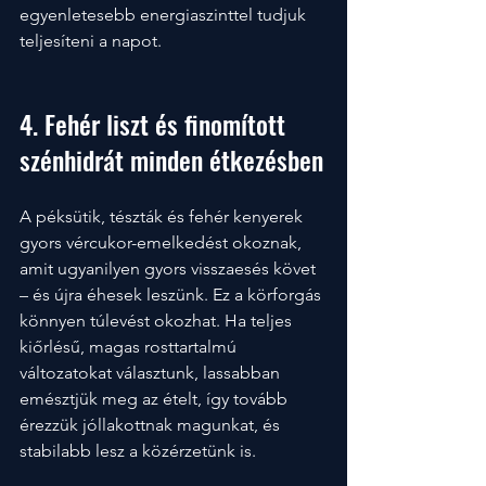
egyenletesebb energiaszinttel tudjuk 
teljesíteni a napot.
4. Fehér liszt és finomított 
szénhidrát minden étkezésben
A péksütik, tészták és fehér kenyerek 
gyors vércukor-emelkedést okoznak, 
amit ugyanilyen gyors visszaesés követ 
– és újra éhesek leszünk. Ez a körforgás 
könnyen túlevést okozhat. Ha teljes 
kiőrlésű, magas rosttartalmú 
változatokat választunk, lassabban 
emésztjük meg az ételt, így tovább 
érezzük jóllakottnak magunkat, és 
stabilabb lesz a közérzetünk is.