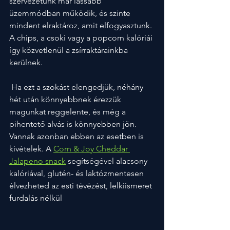
szervezetünk már lassabb 
üzemmódban működik, és szinte 
mindent elraktároz, amit elfogyasztunk. 
A chips, a csoki vagy a popcorn kalóriái 
így közvetlenül a zsírraktárainkba 
kerülnek.
 Ha ezt a szokást elengedjük, néhány 
hét után könnyebbnek érezzük 
magunkat reggelente, és még a 
pihentető alvás is könnyebben jön. 
Vannak azonban ebben az esetben is 
kivételek. A 
Corn & Joy Cheddar 
Jalapeno snack
segítségével alacsony 
kalóriával, glutén- és laktózmentesen 
élvezheted az esti tévézést, lelkiismeret 
furdalás nélkül