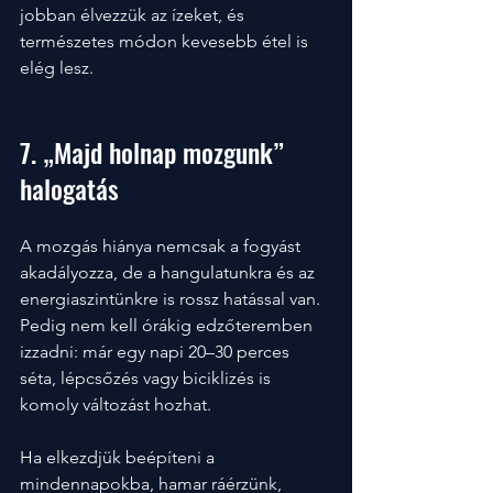
jobban élvezzük az ízeket, és 
természetes módon kevesebb étel is 
elég lesz.
7. „Majd holnap mozgunk” 
halogatás
A mozgás hiánya nemcsak a fogyást 
akadályozza, de a hangulatunkra és az 
energiaszintünkre is rossz hatással van. 
Pedig nem kell órákig edzőteremben 
izzadni: már egy napi 20–30 perces 
séta, lépcsőzés vagy biciklizés is 
komoly változást hozhat. 
Ha elkezdjük beépíteni a 
mindennapokba, hamar ráérzünk, 