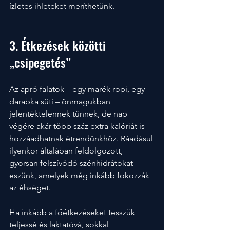
ízletes ihleteket meríthetünk.
3. Étkezések közötti 
„csipegetés”
Az apró falatok – egy marék ropi, egy 
darabka süti – önmagukban 
jelentéktelennek tűnnek, de nap 
végére akár több száz extra kalóriát is 
hozzáadhatnak étrendünkhöz. Ráadásul 
ilyenkor általában feldolgozott, 
gyorsan felszívódó szénhidrátokat 
eszünk, amelyek még inkább fokozzák 
az éhséget. 
Ha inkább a főétkezéseket tesszük 
teljessé és laktatóvá, sokkal 