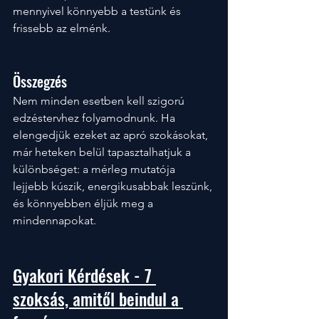
mennyivel könnyebb a testünk és 
frissebb az elménk.
Összegzés
Nem minden esetben kell szigorú 
edzéstervhez folyamodnunk. Ha 
elengedjük ezeket az apró szokásokat, 
már heteken belül tapasztalhatjuk a 
különbséget: a mérleg mutatója 
lejjebb kúszik, energikusabbak leszünk, 
és könnyebben éljük meg a 
mindennapokat. 
Gyakori Kérdések - 7 
szoksás, amitől beindul a 