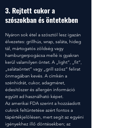
3. Rejtett cukor a 
szószokban és öntetekben
Nyáron sok étel a szósztól lesz igazán 
élvezetes: grillhús, wrap, saláta, hideg 
tál, mártogatós zöldség vagy 
hamburgerpogácsa mellé is gyakran 
kerül valamilyen öntet. A „light”, „fit”, 
„salátaöntet” vagy „grill szósz” felirat 
önmagában kevés. A címkén a 
szénhidrát, cukor, adagméret, 
édesítőszer és allergén információ 
együtt ad használható képet.
Az amerikai FDA szerint a hozzáadott 
cukrok feltüntetése azért fontos a 
tápértékjelölésen, mert segít az egyéni 
igényekhez illő döntésekben; az 