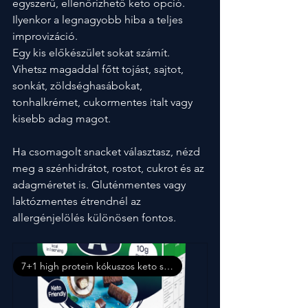
egyszerű, ellenőrizhető keto opció. 
Ilyenkor a legnagyobb hiba a teljes 
improvizáció.
Egy kis előkészület sokat számít. 
Vihetsz magaddal főtt tojást, sajtot, 
sonkát, zöldséghasábokat, 
tonhalkrémet, cukormentes italt vagy 
kisebb adag magot. 
Ha csomagolt snacket választasz, nézd 
meg a szénhidrátot, rostot, cukrot és az 
adagméretet is. Gluténmentes vagy 
laktózmentes étrendnél az 
allergénjelölés különösen fontos.
7+1 high protein kókuszos keto szelet