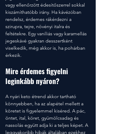
vagy ellenőrzött édesítőszerrel sokkal 
kiszámíthatóbb irány. Ha kávézóban 
rendelsz, érdemes rákérdezni a 
szirupra, tejre, növényi italra és 
feltétekre. Egy vaníliás vagy karamellás 
jegeskávé gyakran desszertként 
viselkedik, még akkor is, ha pohárban 
érkezik.
Mire érdemes figyelni 
leginkább nyáron?
A nyári keto étrend akkor tartható 
könnyebben, ha az alapétel mellett a 
köretet is figyelemmel kiséred. A pác, 
öntet, ital, köret, gyümölcsadag és 
nassolás együtt adja ki a teljes képet. A 
leggyakoribb hibák általában ezekhez 