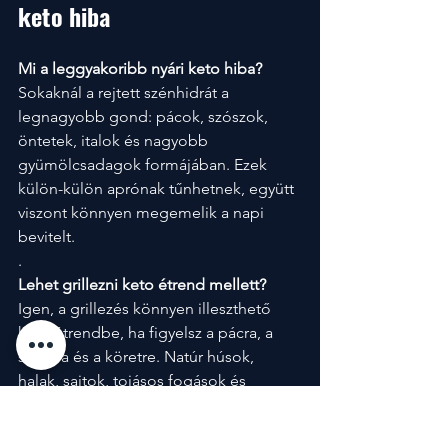
keto hiba
Mi a leggyakoribb nyári keto hiba?
Sokaknál a rejtett szénhidrát a 
legnagyobb gond: pácok, szószok, 
öntetek, italok és nagyobb 
gyümölcsadagok formájában. Ezek 
külön-külön aprónak tűnhetnek, együtt 
viszont könnyen megemelik a napi 
bevitelt.
.
Lehet grillezni keto étrend mellett?
Igen, a grillezés könnyen illeszthető 
keto étrendbe, ha figyelsz a pácra, a 
szószra és a köretre. Natúr húsok, 
halak, sajtok, tojásos fogások és 
alacsonyabb szénhidráttartalmú 
zöldségek praktikus alapot adhatnak.