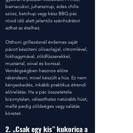
barnacukor, juharszirup, édes chilis 
szósz, ketchup vagy kész BBQ pác 
rövid idő alatt jelentős szénhidrátot 
adhat az ételhez.
Otthoni grillezésnél érdemes saját 
pácot készíteni olívaolajjal, citromlével, 
fokhagymával, zöldfűszerekkel, 
mustárral, sóval és borssal. 
Vendégségben hasznos előre 
rákérdezni, mivel készült a hús. Ez nem 
kényeskedés, inkább praktikus étrendi 
előrelátás. Ha a pác összetétele 
bizonytalan, választhatsz natúrabb húst, 
mellé pedig zöldséges vagy salátás 
köretet.
2. „Csak egy kis” kukorica a 