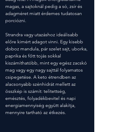
magas, a sajtoknál pedig a só, zsír és 
adagméret miatt érdemes tudatosan 
porciózni.
Strandra vagy utazáshoz ideálisabb 
előre kimért adagot vinni. Egy kisebb 
doboz mandula, pár szelet sajt, uborka, 
paprika és főtt tojás sokkal 
kiszámíthatóbb, mint egy egész zacskó 
mag vagy egy nagy sajttál folyamatos 
csipegetése. A keto étrendben az 
alacsonyabb szénhidrát mellett az 
összkép is számít: telítettség, 
emésztés, folyadékbevitel és napi 
energiamennyiség együtt alakítja, 
mennyire tartható az étkezés.