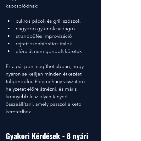
kapcsolódnak:
cukros pácok és grill szószok
nagyobb gyümölcsadagok
strandbüfés improvizáció
rejtett szénhidrátos italok
előre át nem gondolt köretek
Ez a pár pont segíthet abban, hogy 
nyáron se kelljen minden étkezést 
túlgondolni. Elég néhány visszatérő 
helyzetet előre átnézni, és máris 
könnyebb lesz olyan tányért 
összeállítani, amely passzol a keto 
keretedhez.
Gyakori Kérdések - 8 nyári 