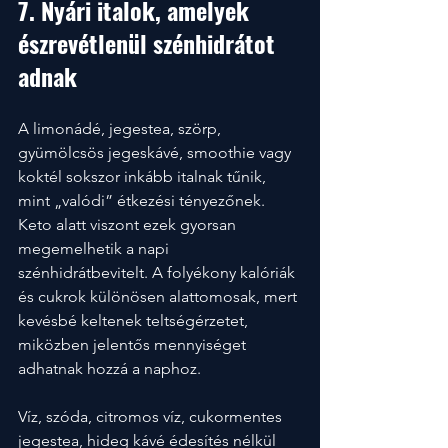
7. Nyári italok, amelyek 
észrevétlenül szénhidrátot 
adnak
A limonádé, jegestea, szörp, 
gyümölcsös jegeskávé, smoothie vagy 
koktél sokszor inkább italnak tűnik, 
mint „valódi” étkezési tényezőnek. 
Keto alatt viszont ezek gyorsan 
megemelhetik a napi 
szénhidrátbevitelt. A folyékony kalóriák 
és cukrok különösen alattomosak, mert 
kevésbé keltenek teltségérzetet, 
miközben jelentős mennyiséget 
adhatnak hozzá a naphoz.
Víz, szóda, citromos víz, cukormentes 
jegestea, hideg kávé édesítés nélkül 