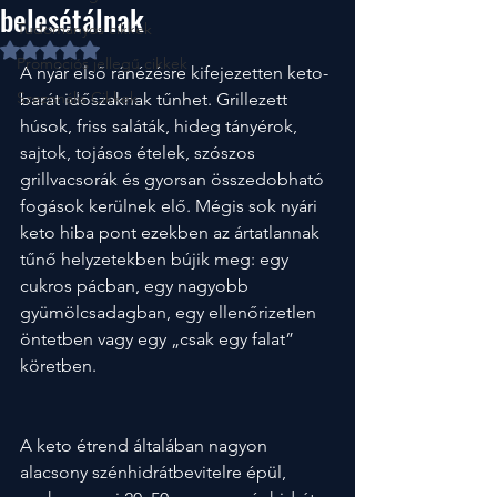
belesétálnak
Tudományos cikkek
NaN csillagot kapott az 5-ből.
Promociós jellegű cikkek
A nyár első ránézésre kifejezetten keto-
Szezonális Cikkek
barát időszaknak tűnhet. Grillezett 
húsok, friss saláták, hideg tányérok, 
sajtok, tojásos ételek, szószos 
grillvacsorák és gyorsan összedobható 
fogások kerülnek elő. Mégis sok nyári 
keto hiba pont ezekben az ártatlannak 
tűnő helyzetekben bújik meg: egy 
cukros pácban, egy nagyobb 
gyümölcsadagban, egy ellenőrizetlen 
öntetben vagy egy „csak egy falat” 
köretben.
A keto étrend általában nagyon 
alacsony szénhidrátbevitelre épül, 