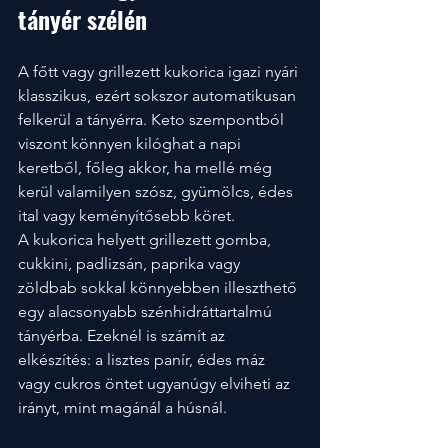
tányér szélén
A főtt vagy grillezett kukorica igazi nyári 
klasszikus, ezért sokszor automatikusan 
felkerül a tányérra. Keto szempontból 
viszont könnyen kilóghat a napi 
keretből, főleg akkor, ha mellé még 
kerül valamilyen szósz, gyümölcs, édes 
ital vagy keményítősebb köret.
A kukorica helyett grillezett gomba, 
cukkini, padlizsán, paprika vagy 
zöldbab sokkal könnyebben illeszthető 
egy alacsonyabb szénhidráttartalmú 
tányérba. Ezeknél is számít az 
elkészítés: a lisztes panír, édes máz 
vagy cukros öntet ugyanúgy elviheti az 
irányt, mint magánál a húsnál.