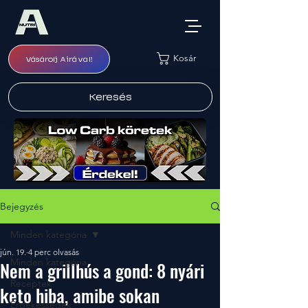
Kosár
Vásárolj Airával!
Keresés
Bejegyzés
Minden kategória
jún. 19.
4 perc olvasás
Minden kategória
Nem a grillhús a gond: 8 nyári
Receptek
keto hiba, amibe sokan
Érdekességek