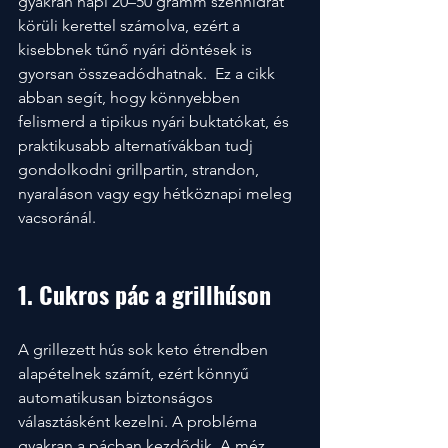
gyakran napi 20–50 gramm szénhidrát 
körüli kerettel számolva, ezért a 
kisebbnek tűnő nyári döntések is 
gyorsan összeadódhatnak.  Ez a cikk 
abban segít, hogy könnyebben 
felismerd a tipikus nyári buktatókat, és 
praktikusabb alternatívákban tudj 
gondolkodni grillpartin, strandon, 
nyaraláson vagy egy hétköznapi meleg 
vacsoránál.
1. Cukros pác a grillhúson
A grillezett hús sok keto étrendben 
alapételnek számít, ezért könnyű 
automatikusan biztonságos 
választásként kezelni. A probléma 
gyakran a pácban kezdődik. A méz, 