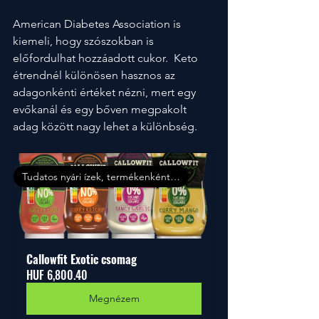
American Diabetes Association is 
kiemeli, hogy szószokban is 
előfordulhat hozzáadott cukor.  Keto 
étrendnél különösen hasznos az 
adagonkénti értéket nézni, mert egy 
evőkanál és egy bőven megpakolt 
adag között nagy lehet a különbség.
Tudatos nyári ízek, termékenként 10% kedvezménnyel
Callowfit Exotic csomag
HUF 6,800.40
Megnézem