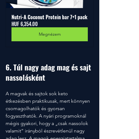
Nutri-A Coconut Protein bar 7+1 pack
HUF 6,354.00
Megnézem
6. Túl nagy adag mag és sajt 
nassolásként
A magvak és sajtok sok keto 
étkezésben praktikusak, mert könnyen 
csomagolhatók és gyorsan 
fogyaszthatók. A nyári programoknál 
mégis gyakori, hogy a „csak nassolok 
valamit” irányból észrevétlenül nagy 
adag lesz. A magok energiatartalma 