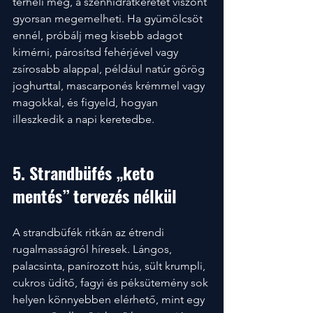
terheli meg, a szénhidrátkeretet viszont 
gyorsan megemelheti. Ha gyümölcsöt 
ennél, próbálj meg kisebb adagot 
kimérni, párosítsd fehérjével vagy 
zsírosabb alappal, például natúr görög 
joghurttal, mascarponés krémmel vagy 
magokkal, és figyeld, hogyan 
illeszkedik a napi keretedbe.
5. Strandbüfés „keto 
mentés” tervezés nélkül
A strandbüfék ritkán az étrendi 
rugalmasságról híresek. Lángos, 
palacsinta, panírozott hús, sült krumpli, 
cukros üdítő, fagyi és péksütemény sok 
helyen könnyebben elérhető, mint egy 