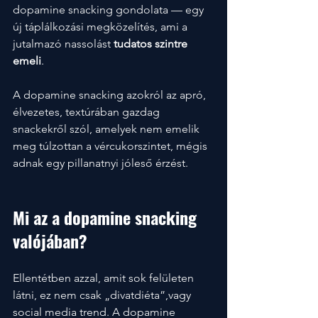
dopamine snacking gondolata — egy 
új táplálkozási megközelítés, ami a 
jutalmazó nassolást 
tudatos szintre 
emeli
.
A dopamine snacking azokról az apró, 
élvezetes, textúrában gazdag 
snackekről szól, amelyek nem emelik 
meg túlzottan a vércukorszintet, mégis 
adnak egy pillanatnyi jóleső érzést.
Mi az a dopamine snacking 
valójában?
Ellentétben azzal, amit sok felületen 
látni, ez nem csak „divatdiéta”,vagy 
social media trend. A dopamine 