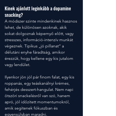
Kinek ajánlott leginkább a dopamine 
snacking?
A módszer szinte mindenkinek hasznos 
lehet, de különösen azoknak, akik 
sokat dolgoznak képernyő előtt, vagy 
stresszes, információ-intenzív munkát 
végeznek. Tipikus „jó pillanat” a 
délutáni enyhe fáradtság, amikor 
érezzük, hogy kellene egy kis jutalom 
vagy lendület. 
Ilyenkor jön jól pár finom falat, egy kis 
roppanás, egy teáskanálnyi krémes, 
fehérjés desszert-hangulat. Nem napi 
ötszöri snackelésről van szó, hanem 
apró, jól időzített momentumokról, 
amik segítenek fókuszban és 
egyensúlyban maradni.