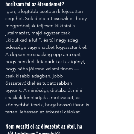
borítsam fel az étrendemet?
Igen, a legtöbb esetben kifejezetten 
segíthet. Sok diéta ott csúszik el, hogy 
megpróbáljuk teljesen kiiktatni a 
jutalmazást, majd egyszer csak 
„kipukkad a lufi”, és túl nagy adag 
édessége vagy snacket fogyasztunk el. 
A dopamine snacking épp arra épít, 
hogy nem kell letagadni azt az igényt, 
hogy néha jólesne valami finom — 
csak kisebb adagban, jobb 
összetevőkkel és tudatosabban 
együnk. A minőségi, diétabarát mini 
snackek fenntartják a motivációt, és 
könnyebbé teszik, hogy hosszú távon is 
tartani lehessen az étkezési célokat.
Nem veszíti el az élvezetet az étel, ha 
„túl tudatosan” nassolok?