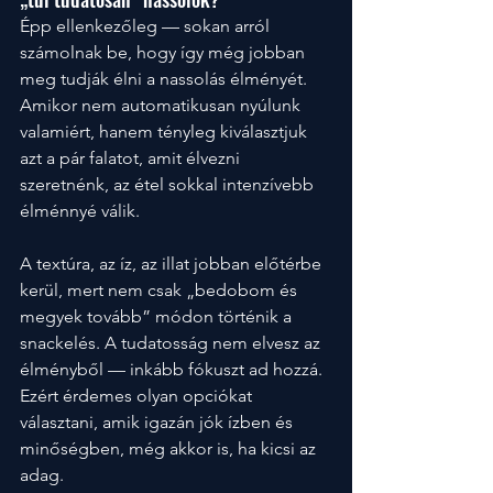
Épp ellenkezőleg — sokan arról 
számolnak be, hogy így még jobban 
meg tudják élni a nassolás élményét. 
Amikor nem automatikusan nyúlunk 
valamiért, hanem tényleg kiválasztjuk 
azt a pár falatot, amit élvezni 
szeretnénk, az étel sokkal intenzívebb 
élménnyé válik. 
A textúra, az íz, az illat jobban előtérbe 
kerül, mert nem csak „bedobom és 
megyek tovább” módon történik a 
snackelés. A tudatosság nem elvesz az 
élményből — inkább fókuszt ad hozzá. 
Ezért érdemes olyan opciókat 
választani, amik igazán jók ízben és 
minőségben, még akkor is, ha kicsi az 
adag.