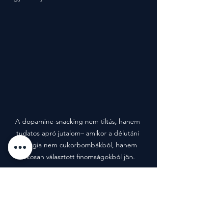
A dopamine-snacking nem tiltás, hanem 
tudatos apró jutalom– amikor a délutáni 
energia nem cukorbombákból, hanem 
okosan választott finomságokból jön.
Felhasznált Források: Stanford Neuroscience 
Institute, Huberman Lab Podcast, World Health 
Organization, Nutrition & Brain Health Review, 