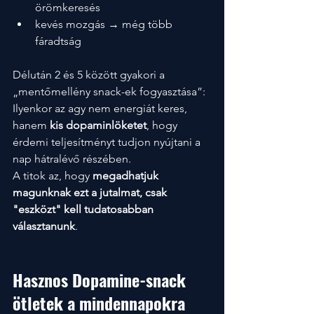
örömkeresés
kevés mozgás → még több 
fáradtság
Délután 2 és 5 között gyakori a 
„mentőmellény snack-ek fogyasztása”: 
Ilyenkor az agy nem energiát keres, 
hanem 
kis dopaminlöketet
, hogy 
érdemi teljesítményt tudjon nyújtani a 
nap hátralévő részében.
A titok az, hogy 
megadhatjuk 
magunknak ezt a jutalmat, csak 
"eszközt" kell tudatosabban 
választanunk
.
Hasznos Dopamine-snack 
ötletek a mindennapokra