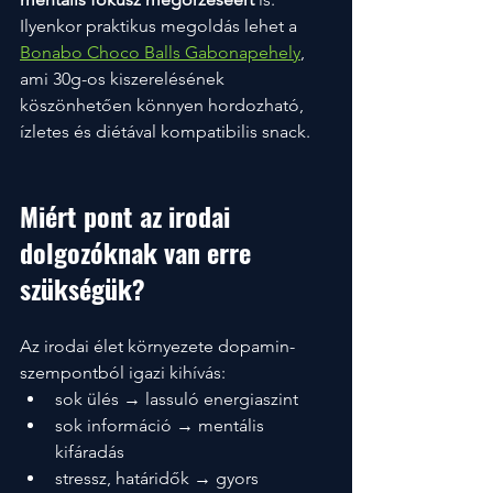
Ilyenkor praktikus megoldás lehet a 
Bonabo Choco Balls Gabonapehely
, 
ami 30g-os kiszerelésének 
köszönhetően könnyen hordozható, 
ízletes és diétával kompatibilis snack.
Miért pont az irodai 
dolgozóknak van erre 
szükségük?
Az irodai élet környezete dopamin-
szempontból igazi kihívás:
sok ülés → lassuló energiaszint
sok információ → mentális 
kifáradás
stressz, határidők → gyors 