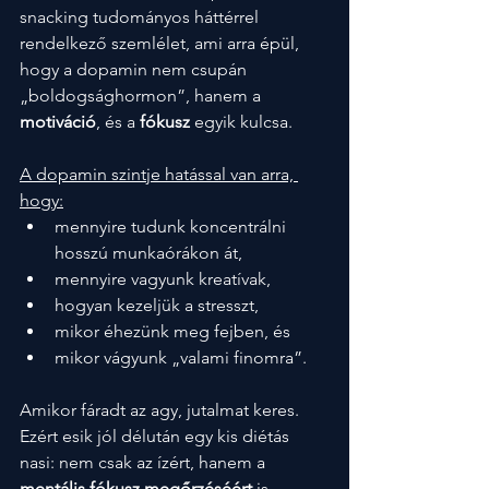
snacking tudományos háttérrel 
rendelkező szemlélet, ami arra épül, 
hogy a dopamin nem csupán 
„boldogsághormon”, hanem a 
motiváció
, és a 
fókusz
 egyik kulcsa.
A dopamin szintje hatással van arra, 
hogy:
mennyire tudunk koncentrálni 
hosszú munkaórákon át,
mennyire vagyunk kreatívak,
hogyan kezeljük a stresszt,
mikor éhezünk meg fejben, és
mikor vágyunk „valami finomra”.
Amikor fáradt az agy, jutalmat keres. 
Ezért esik jól délután egy kis diétás 
nasi: nem csak az ízért, hanem a 
mentális fókusz megőrzéséért 
is. 