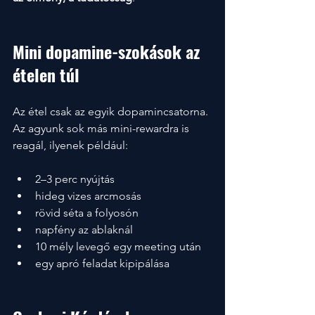
Mini dopamine-szokások az 
ételen túl
Az étel csak az egyik dopamincsatorna. 
Az agyunk sok más mini-rewardra is 
reagál, ilyenek például:
2–3 perc nyújtás
hideg vizes arcmosás
rövid séta a folyosón
napfény az ablaknál
10 mély levegő egy meeting után
egy apró feladat kipipálása