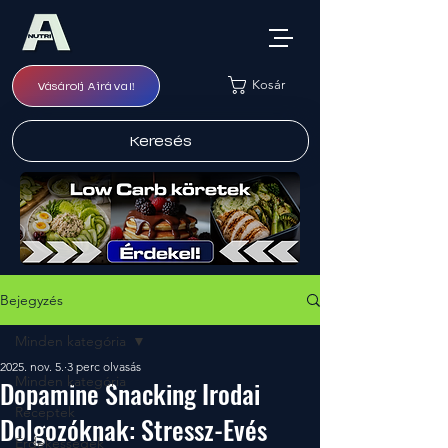
Kosár
Vásárolj Airával!
Keresés
Bejegyzés
Minden kategória
2025. nov. 5.
3 perc olvasás
Minden kategória
Dopamine Snacking Irodai
Receptek
Dolgozóknak: Stressz-Evés
Érdekességek