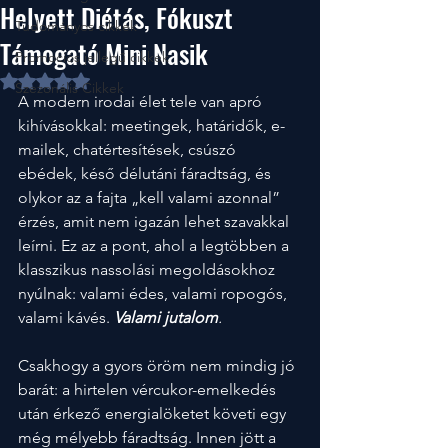
Helyett Diétás, Fókuszt
Tudományos cikkek
Támogató Mini Nasik
Promociós jellegű cikkek
NaN csillagot kapott az 5-ből.
Szezonális Cikkek
A modern irodai élet tele van apró 
kihívásokkal: meetingek, határidők, e-
mailek, chatértesítések, csúszó 
ebédek, késő délutáni fáradtság, és 
olykor az a fajta „kell valami azonnal” 
érzés, amit nem igazán lehet szavakkal 
leírni. Ez az a pont, ahol a legtöbben a 
klasszikus nassolási megoldásokhoz 
nyúlnak: valami édes, valami ropogós, 
valami kávés. 
Valami jutalom
.
Csakhogy a gyors öröm nem mindig jó 
barát: a hirtelen vércukor-emelkedés 
után érkező energialöketet követi egy 
még mélyebb fáradtság. Innen jött a 