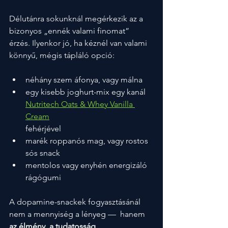
Délutánra sokunknál megérkezik az a 
bizonyos „ennék valami finomat” 
érzés. Ilyenkor jó, ha kéznél van valami 
könnyű, mégis tápláló opció:
néhány szem áfonya, vagy málna
egy kisebb joghurt-mix egy kanál 
Nutritech Oats & Whey Vanilla 
Cream
fehérjével
marék roppanós mag, vagy rostos 
sós snack
mentolos vagy enyhén energizáló 
rágógumi
A dopamine-snackek fogyasztásánál 
nem a mennyiség a lényeg —  hanem
az élmény, a tudatosság
.