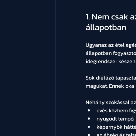
1. Nem csak a
állapotban
Ugyanaz az étel egés
állapotban fogyaszto
idegrendszer készenl
Sok diétázó tapaszta
magukat. Ennek oka 
Néhány szokással az
evés közbeni fi
nyugodt tempó,
képernyők hátté
az éhség és telt