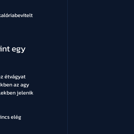
lóriabevitelt 
int egy 
z étvágyat 
ekben az agy 
lekben jelenik 
incs elég 