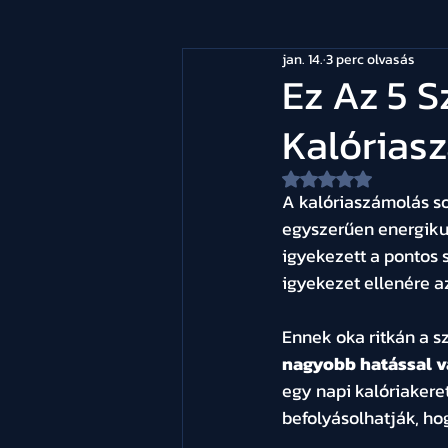
jan. 14.
3 perc olvasás
Ez Az 5 S
Kalórias
NaN csillagot kapot
A kalóriaszámolás so
egyszerűen energikus
igyekezett a pontos 
igyekezet ellenére a
Ennek oka ritkán a s
nagyobb hatással v
egy napi kalóriaker
befolyásolhatják, h