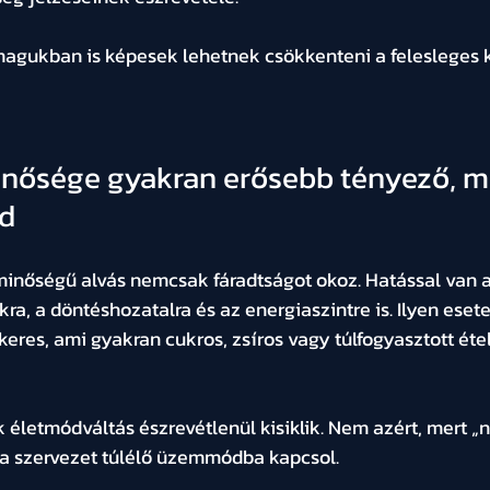
gukban is képesek lehetnek csökkenteni a felesleges ka
minősége gyakran erősebb tényező, m
nd
minőségű alvás nemcsak fáradtságot okoz. Hatással van a
a, a döntéshozatalra és az energiaszintre is. Ilyen eset
eres, ami gyakran cukros, zsíros vagy túlfogyasztott éte
k életmódváltás észrevétlenül kisiklik. Nem azért, mert „n
 a szervezet túlélő üzemmódba kapcsol.