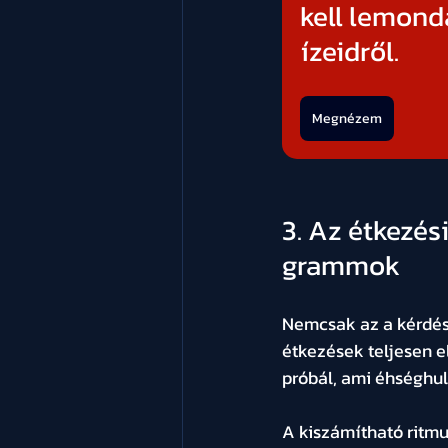
kell lemond
ízeidről.
Megnézem
3. Az étkezés
grammok
Nemcsak az a kérdés,
étkezések teljesen e
próbál, ami éhséghul
A kiszámítható ritmu