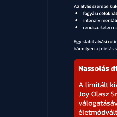
Az alvás szerepe kül
fogyási céloknál
intenzív mentáli
rendszertelen n
Egy stabil alvási rut
bármilyen új diétás 
Nassolás di
A limitált k
Joy Olasz S
válogatásáv
életmódvált