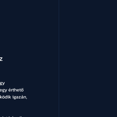
z 
gy 
egy érthető 
ödik igazán, 