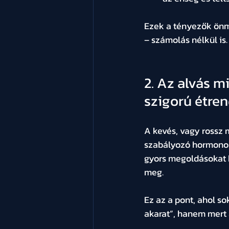
Ezek a tényezők önma
– számolás nélkül is.
2. Az alvás 
szigorú étre
A kevés, vagy rossz 
szabályozó hormonokr
gyors megoldásokat k
meg.
Ez az a pont, ahol so
akarat”, hanem mert