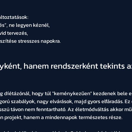
ltoztatások:
és”, ne legyen kéznél,
vid tervezés,
szítése stresszes napokra.
yként, hanem rendszerként tekints a
eg díétázónál, hogy túl "keménykezűen" kezdenek bele e
gorú szabályok, nagy elvárások, majd gyors elfáradás. Ez 
szú távon nem fenntartható. Az életmódváltás akkor műk
n projekt, hanem a mindennapok természetes része.