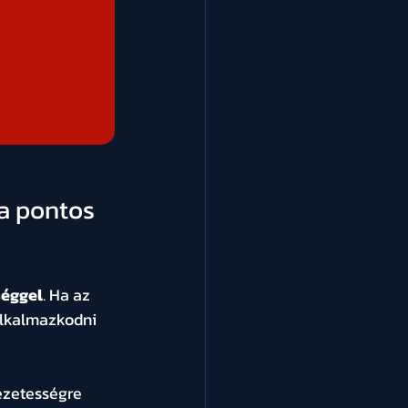
a pontos 
séggel
. Ha az 
alkalmazkodni 
ezetességre 