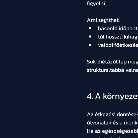
figyelni.
Ami segíthet:
hasonló időpont
túl hosszú kihag
valódi főétkezés
Sok diétázót lep meg
strukturáltabbá váln
4. A környeze
Az étkezési döntések
útvonalak és a munka
Ha az egészségesebb 