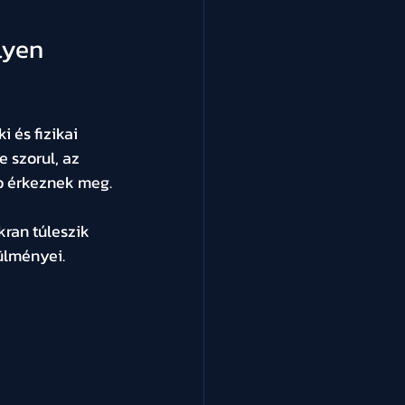
lyen 
 és fizikai 
 szorul, az 
bb érkeznek meg.
ran túleszik 
lményei. 