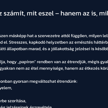
z számít, mit eszel – hanem az is, mi
zen másképp hat a szervezetre attól függően, milyen lelki
d el. Stresszes, kapkodó helyzetben az emésztés háttérbe
éti állapotban marad, és a jóllakottság jelzései is késő
lja, hogy „papíron” rendben van az étrendjük, mégis gyak
gyakran nem az étel mennyisége, hanem az étkezés körü
onban gyorsan megváltozhat étrendünk:
gyelem,
rbe szorítása,
ség jelzéseinek észrevétele.