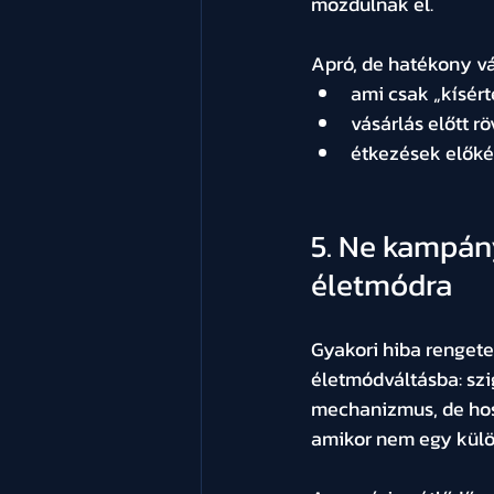
mozdulnak el.
Apró, de hatékony vá
ami csak „kísért
vásárlás előtt rö
étkezések előké
5. Ne kampán
életmódra
Gyakori hiba renget
életmódváltásba: szi
mechanizmus, de hos
amikor nem egy külö