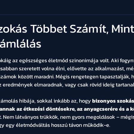
zokás Többet Számít, Min
zámlálás
t az 5-ből.
káig az egészséges életmód szinonimája volt. Aki fogyni
abban szeretett volna élni, elővette az alkalmazást, mér
számok között maradni. Mégis rengetegen tapasztalják, 
z eredmények elmaradnak, vagy csak rövid ideig tartana
zámolás hibája, sokkal inkább az, hogy 
bizonyos szokás
annak az étkezési döntésekre, az anyagcserére és a k
et. Nem látványos trükkök, nem gyors megoldások – mégi
ogy egy életmódváltás hosszú távon működik-e.