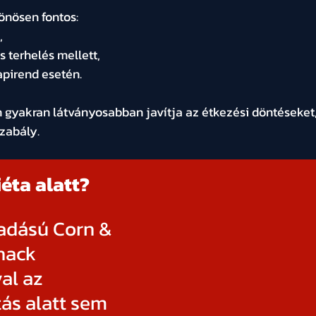
önösen fontos:
,
s terhelés mellett,
apirend esetén.
in gyakran látványosabban javítja az étkezési döntéseket,
szabály.
éta alatt? 
iadású Corn & 
nack 
al az 
ás alatt sem 