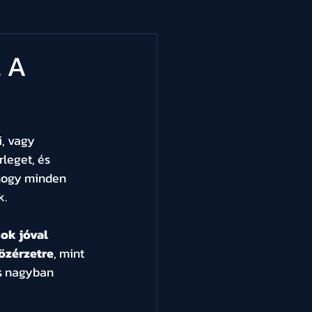
t A
, vagy 
leget, és 
hogy minden 
k.
ok jóval 
özérzetre
, mint 
s nagyban 