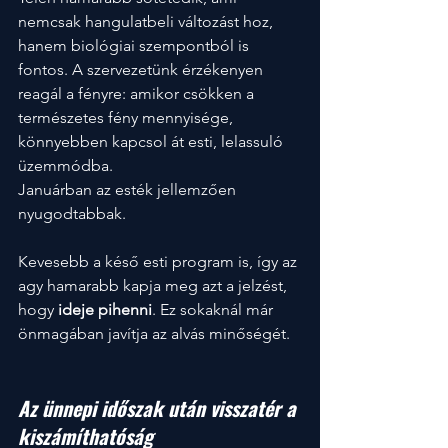
nemcsak hangulatbeli változást hoz, 
hanem biológiai szempontból is 
fontos. A szervezetünk érzékenyen 
reagál a fényre: amikor csökken a 
természetes fény mennyisége, 
könnyebben kapcsol át esti, lelassuló 
üzemmódba.
Januárban az esték jellemzően 
nyugodtabbak. 
Kevesebb a késő esti program is, így az 
agy hamarabb kapja meg azt a jelzést, 
hogy 
ideje pihenni
. Ez sokaknál már 
önmagában javítja az alvás minőségét.
Az ünnepi időszak után visszatér a 
kiszámíthatóság