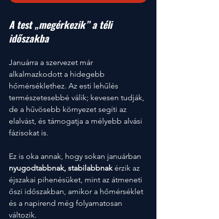
A test „megérkezik” a téli 
időszakba
Januárra a szervezet már 
alkalmazkodott a hidegebb 
hőmérséklethez. Az esti lehűlés 
természetesebbé válik; kevesen tudják, 
de a hűvösebb környezet segíti az 
elalvást, és támogatja a mélyebb alvási 
fázisokat is.
Ez is oka annak, hogy sokan januárban 
nyugodtabbnak, stabilabbnak
 érzik az 
éjszakai pihenésüket, mint az átmeneti 
őszi időszakban, amikor a hőmérséklet 
és a napirend még folyamatosan 
változik.