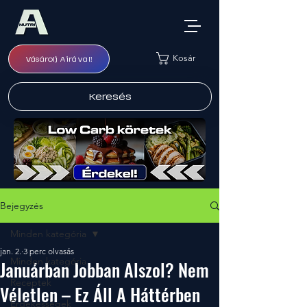
Kosár
Vásárolj Airával!
Keresés
Bejegyzés
Minden kategória
jan. 2.
3 perc olvasás
Minden kategória
Januárban Jobban Alszol? Nem
Receptek
Véletlen – Ez Áll A Háttérben
Érdekességek