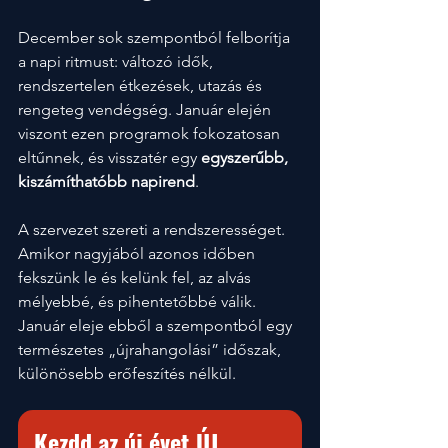
December sok szempontból felborítja 
a napi ritmust: változó idők, 
rendszertelen étkezések, utazás és 
rengeteg vendégség. Január elején 
viszont ezen programok fokozatosan 
eltűnnek, és visszatér egy 
egyszerűbb, 
kiszámíthatóbb napirend
.
A szervezet szereti a rendszerességet. 
Amikor nagyjából azonos időben 
fekszünk le és kelünk fel, az alvás 
mélyebbé, és pihentetőbbé válik. 
Január eleje ebből a szempontból egy 
természetes „újrahangolási” időszak, 
különösebb erőfeszítés nélkül.
Kezdd az új évet ÚJ 