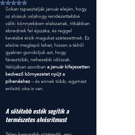
NaN csillagot kapott az 5-ből.
Tudományos cikkek
Sokan tapasztalják január elején, hogy 
az alvásuk valahogy rendezettebbé 
Promociós jellegű cikkek
válik: könnyebben elalszanak, ritkábban 
Szezonális Cikkek
ébrednek fel éjszaka, és reggel 
kevésbé érzik magukat szétesettnek. Ez 
elsőre meglepő lehet, hiszen a télről 
gyakran gondoljuk azt, hogy 
fárasztóbb, nehezebb időszak. 
Valójában azonban 
a január kifejezetten 
kedvező környezetet nyújt a 
pihenéshez
 – és ennek több, egymást 
erősítő oka is van.
A sötétebb esték segítik a 
természetes alvásritmust
Télen hamarabb sötétedik, ami 