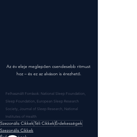
Az év eleje meglepően csendesebb ritmust 
hoz – és ez az alváson is érezhető.
Felhasznált Források: National Sleep Foundation, 
Sleep Foundation, European Sleep Research 
Society, Journal of Sleep Research, National 
Institutes of Health
Szezonális Cikkek
Téli Cikkek
Érdekességek
Szezonális Cikkek