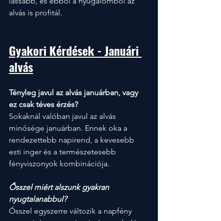
lassabb, és ebből a nyugalomból az 
alvás is profitál.
Gyakori Kérdések - Januári 
alvás
Tényleg javul az alvás januárban, vagy 
ez csak téves érzés?
Sokaknál valóban javul az alvás 
minősége januárban. Ennek oka a 
rendezettebb napirend, a kevesebb 
esti inger és a természetesebb 
fényviszonyok kombinációja.
Ősszel miért alszunk gyakran 
nyugtalanabbul?
Ősszel egyszerre változik a napfény 