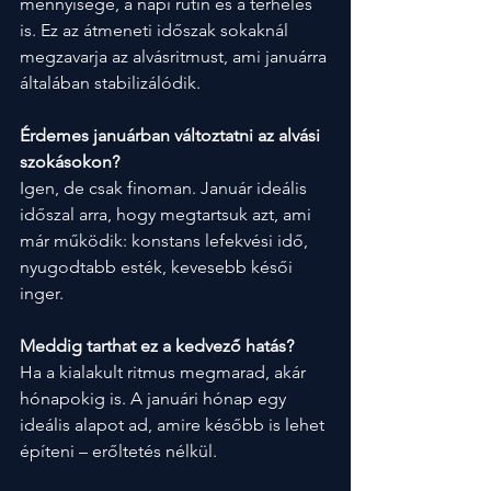
mennyisége, a napi rutin és a terhelés 
is. Ez az átmeneti időszak sokaknál 
megzavarja az alvásritmust, ami januárra 
általában stabilizálódik.
Érdemes januárban változtatni az alvási 
szokásokon?
Igen, de csak finoman. Január ideális 
időszal arra, hogy megtartsuk azt, ami 
már működik: konstans lefekvési idő, 
nyugodtabb esték, kevesebb késői 
inger.
Meddig tarthat ez a kedvező hatás?
Ha a kialakult ritmus megmarad, akár 
hónapokig is. A januári hónap egy 
ideális alapot ad, amire később is lehet 
építeni – erőltetés nélkül.