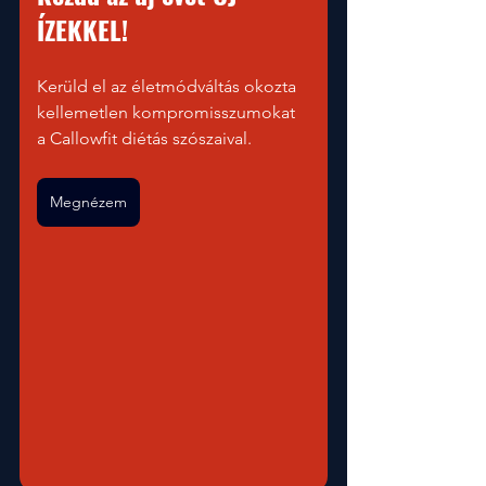
ÍZEKKEL! 
Kerüld el az életmódváltás okozta 
kellemetlen kompromisszumokat 
a Callowfit diétás szószaival.
Megnézem