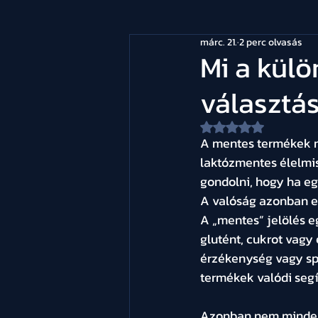
márc. 21.
2 perc olvasás
Mi a külö
választás
NaN csillagot kapot
A mentes termékek m
laktózmentes élelmis
gondolni, hogy ha eg
A valóság azonban e
A „mentes” jelölés e
glutént, cukrot vagy 
érzékenység vagy spe
termékek valódi segí
Azonban nem minden 