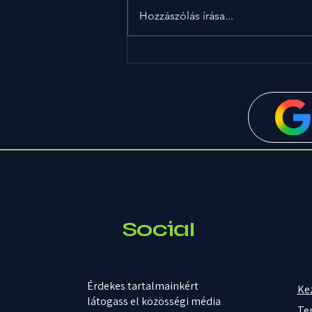
Miért kívánunk néha ropogós
Hozzászólás írása...
ételeket, máskor pedig
krémeseket?
Social
Érdekes tartalmainkért
Ke
látogass el közösségi média
Te