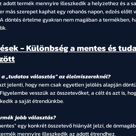
z adott termék mennyire illeszkedik a helyzethez és a sa
er más szerepet kaphat egy rohanós napon, edzés előtt 
 A döntés értelme gyakran nem magában a termékben, h
ik.
ések - Különbség a mentes és tuda
zött
 a „tudatos választás” az élelmiszereknél?
azt jelenti, hogy nem csak egyetlen jelölés alapján dönt
Figyelembe vesszük az összetevőket, a célt és azt is, hog
kedik a saját étrendünkbe.
rmék jobb választás?
mentes” egy konkrét összetevő hiányát jelzi, de önmagá
 termék mennyire illeszkedik az adott étrendhez.