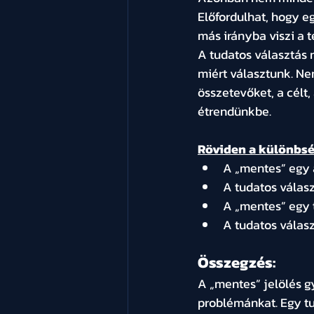
Előfordulhat, hogy e
más irányba viszi a t
A tudatos választás n
miért választunk. Ne
összetevőket, a célt,
étrendünkbe.
Röviden a különbs
A „mentes” egy 
A tudatos válasz
A „mentes” egy 
A tudatos válas
Összegzés: 
A „mentes” jelölés 
problémánkat. Egy tud