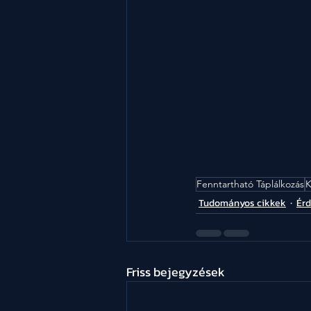
Fenntartható Táplálkozás
K
Tudományos cikkek
Ér
Friss bejegyzések