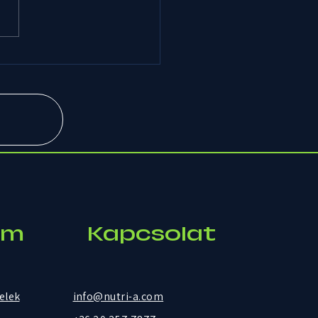
azok az apró szokások,
yek miatt többet
olunk?
um
Kapcsolat
telek
info@nutri-a.com