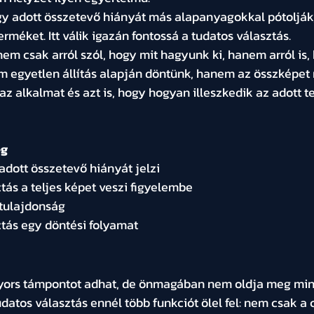
gy adott összetevő hiányát más alapanyagokkal pótolják,
erméket. Itt válik igazán fontossá a tudatos választás.
em csak arról szól, hogy mit hagyunk ki, hanem arról is, 
m egyetlen állítás alapján döntünk, hanem az összképet 
 az alkalmat és azt is, hogy hogyan illeszkedik az adott t
ég
adott összetevő hiányát jelzi
tás a teljes képet veszi figyelembe
tulajdonság
ztás egy döntési folyamat
gyors támpontot adhat, de önmagában nem oldja meg mi
atos választás ennél több funkciót ölel fel: nem csak a 