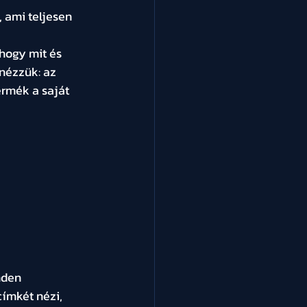
 ami teljesen 
hogy mit és 
nézzük: az 
ermék a saját 
nden 
címkét nézi, 