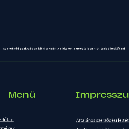
Apró szokások, amelyek miatt
Mik 
gyakran ugyanazt az ételt
amel
választjuk
nass
Szeretnéd gyakrabban látni a Nutri-A cikkeket a Google-ben? Itt tudod beállítani
Menü
Impressz
zdőlap
Általános szerződési felté
rmékek