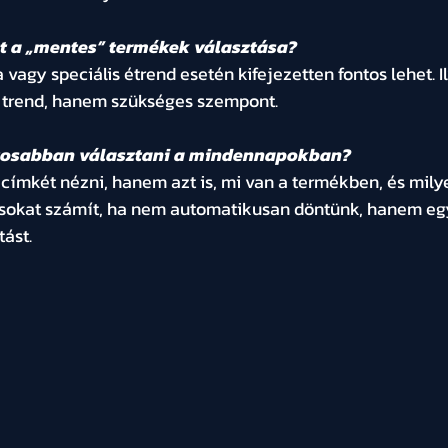
lt a „mentes” termékek választása?
 vagy speciális étrend esetén kifejezetten fontos lehet. I
 trend, hanem szükséges szempont.
tosabban választani a mindennapokban?
ímkét nézni, hanem azt is, mi van a termékben, és milye
s sokat számít, ha nem automatikusan döntünk, hanem egy
tást.