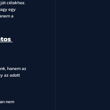
ját célokhoz.
vagy egy 
anem a 
tos 
ünk, hanem az 
y az adott 
ban nem 