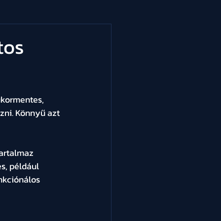
tos
kormentes, 
zni. Könnyű azt 
tartalmaz 
s, például 
nkciónálos 