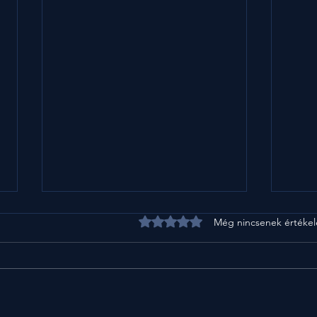
0 csillagot kapott az 5-ből.
Még nincsenek értékel