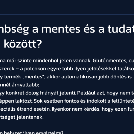
nbség a mentes és a tuda
 között?
t az 5-ből.
a már szinte mindenhol jelen vannak. Gluténmentes, cu
zerek – a polcokon egyre több ilyen jelölésekkel találko
y termék „mentes”, akkor automatikusan jobb döntés is.
nnél árnyaltabb;
gy konkrét dolog hiányát jelenti. Például azt, hogy nem 
éppen laktózt. Sok esetben fontos és indokolt a feltünteté
ciális étrend esetén. Ilyenkor nem kérdés, hogy ezen fu
tséget jelentenek.
helyzet ilyen egyértelmű.