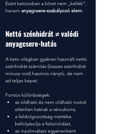
Ezért ketózisban a köret nem „kellék”, 
hanem 
anyagcsere-szabályozó elem
.
Nettó szénhidrát ≠ valódi 
anyagcsere-hatás
A keto világban gyakran használt nettó 
szénhidrát számítás (összes szénhidrát 
mínusz rost) hasznos iránytű, de nem 
ad teljes képet.
Fontos különbségek:
az oldható és nem oldható rostok 
eltérően hatnak a vércukorra,
a feldolgozottság mértéke 
befolyásolja a felszívódást,
az inzulinválasz egyénenként 