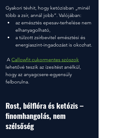
Gyakori tévhit, hogy ketózisban „minél 
több a zsír, annál jobb”. Valójában:
az emésztés epesav-terhelése nem 
elhanyagolható,
a túlzott zsírbevitel emésztési és 
energiaszint-ingadozást is okozhat.
 A 
Callowfit cukormentes szószok
lehetővé teszik az ízesítést anélkül, 
hogy az anyagcsere-egyensúly 
felborulna.
Rost, bélflóra és ketózis – 
finomhangolás, nem 
szélsőség