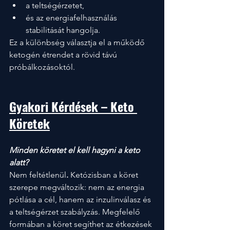
a teltségérzetet,
és az energiafelhasználás 
stabilitását hangolja.
Ez a különbség választja el a működő 
ketogén étrendet a rövid távú 
próbálkozásoktól.
Gyakori Kérdések – Keto 
Köretek
Minden köretet el kell hagyni a keto 
alatt?
Nem feltétlenül
.
 Ketózisban a köret 
szerepe megváltozik: nem az energia 
pótlása a cél, hanem az inzulinválasz és 
a teltségérzet szabályzás. Megfelelő 
formában a köret segíthet az étkezések 