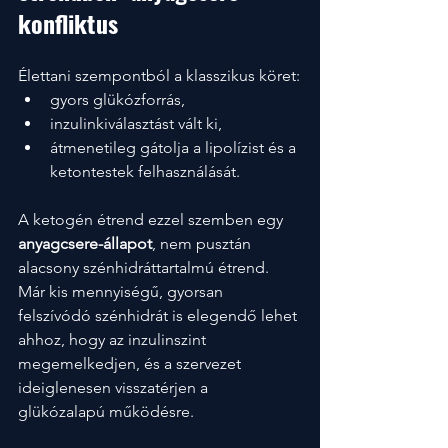
konfliktus
Élettani szempontból a klasszikus köret:
gyors glükózforrás,
inzulinkiválasztást vált ki,
átmenetileg gátolja a lipolízist és a 
ketontestek felhasználását.
A ketogén étrend ezzel szemben egy 
anyagcsere-állapot
, nem pusztán 
alacsony szénhidráttartalmú étrend. 
Már kis mennyiségű, gyorsan 
felszívódó szénhidrát is elegendő lehet 
ahhoz, hogy az inzulinszint 
megemelkedjen, és a szervezet 
ideiglenesen visszatérjen a 
glükózalapú működésre.