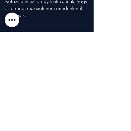
Ketózisban ez az egyik oka annak, hogy 
az étrendi reakciók nem mindenkinél 
azonosak.
A ketogén étrendben a köret funkciója 
megváltozik: nem helyettesít, hanem 
szabályoz.
Felhasznált Források:  Diabetes and Obesity, 
Beyond Obesity LLC, 
.
JAMA Internal Medicine, 