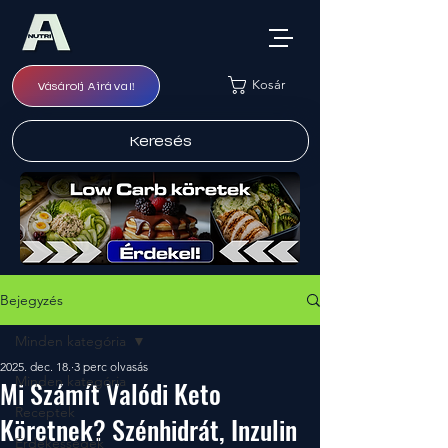
Kosár
Vásárolj Airával!
Keresés
Bejegyzés
Minden kategória
2025. dec. 18.
3 perc olvasás
Minden kategória
Mi Számít Valódi Keto
Receptek
Köretnek? Szénhidrát, Inzulin
Érdekességek