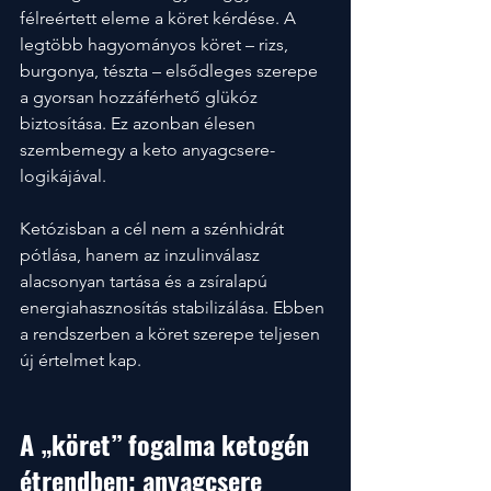
félreértett eleme a köret kérdése. A 
legtöbb hagyományos köret – rizs, 
burgonya, tészta – elsődleges szerepe 
a gyorsan hozzáférhető glükóz 
biztosítása. Ez azonban élesen 
szembemegy a keto anyagcsere-
logikájával.
Ketózisban a cél nem a szénhidrát 
pótlása, hanem az inzulinválasz 
alacsonyan tartása és a zsíralapú 
energiahasznosítás stabilizálása. Ebben 
a rendszerben a köret szerepe teljesen 
új értelmet kap.
A „köret” fogalma ketogén 
étrendben: anyagcsere 