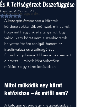
És A Teltségérzet Összefüggése
Tudományos cikkek
Frissítve:
2025. dec. 20.
Promociós jellegű cikkek
NaN csillagot kapott az 5-ből.
A ketogén étrendben a köretek 
Szezonális Cikkek
kérdése sokkal többről szól, mint arról, 
hogy mit hagyunk el a tányérról. Egy 
valódi keto köret nem a szénhidrátok 
helyettesítésére szolgál, hanem az 
inzulinválasz és a teltségérzet 
finomhangolására. Ebben a cikkben azt 
elemezzül, minek köszönhetően 
működik egy köret ketózisban.
Mitől működik egy köret 
ketózisban – és mitől nem?
A ketogén étrend egyik leggyakrabban 