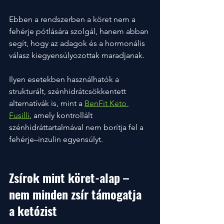
Ebben a rendszerben a köret nem a 
fehérje pótlására szolgál, hanem abban 
segít, hogy az adagok és a hormonális 
válasz kiegyensúlyozottak maradjanak.
Ilyen esetekben használhatók a 
strukturált, szénhidrátcsökkentett 
alternatívák is, mint a 
BenFit Keto 
Fusilli
, amely kontrollált 
szénhidráttartalmával nem borítja fel a 
fehérje–inzulin egyensúlyt. 
Zsírok mint köret-alap – 
nem minden zsír támogatja 
a ketózist