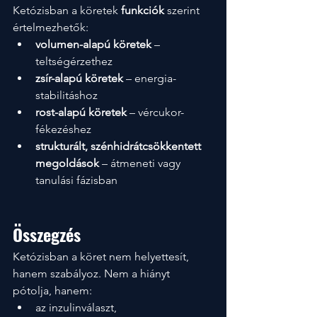
Ketózisban a köretek 
funkciók
 szerint 
értelmezhetők:
volumen-alapú köretek
 – 
teltségérzethez
zsír-alapú köretek
 – energia-
stabilitáshoz
rost-alapú köretek
 – vércukor-
fékezéshez
strukturált, szénhidrátcsökkentett 
megoldások
 – átmeneti vagy 
tanulási fázisban
Összegzés
Ketózisban a köret nem helyettesít, 
hanem szabályoz. Nem a hiányt 
pótolja, hanem:
az inzulinválaszt,