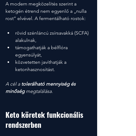
A modern megközelítés szerint a 
ketogén étrend nem egyenlő a „nulla 
rost” elvével. A fermentálható rostok:
rövid szénláncú zsírsavakká (SCFA) 
alakulnak,
támogathatják a bélflóra 
egyensúlyát,
közvetetten javíthatják a 
ketonhasznosítást.
A cél a 
tolerálható mennyiség és 
minőség
 megtalálása.
Keto köretek funkcionális 
rendszerben