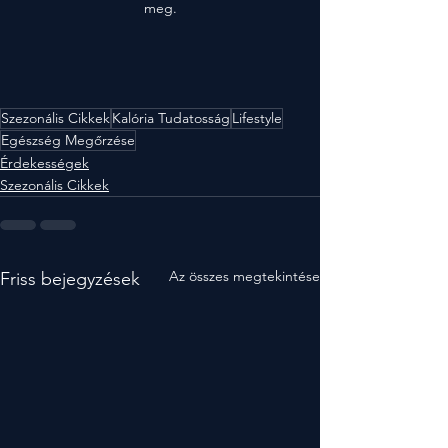
meg.
Szezonális Cikkek
Kalória Tudatosság
Lifestyle
Egészség Megőrzése
Érdekességek
Szezonális Cikkek
Az összes megtekintése
Friss bejegyzések