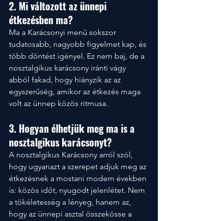
2. Mi változott az ünnepi 
étkezésben ma?
Ma a Karácsonyi menü sokszor 
tudatosabb, nagyobb figyelmet kap, és 
több döntést igényel. Ez nem baj, de a 
nosztalgikus karácsony iránti vágy 
abból fakad, hogy hiányzik az az 
egyszerűség, amikor az étkezés maga 
volt az ünnep közös ritmusa.
3. Hogyan élhetjük meg ma is a 
nosztalgikus karácsonyt?
A nosztalgikus Karácsony arról szól, 
hogy ugyanazt a szerepet adjuk meg az 
étkezésnek a mostani modern években 
is: közös időt, nyugodt jelenlétet. Nem 
a tökéletesség a lényeg, hanem az, 
hogy az ünnepi asztal összekösse a 