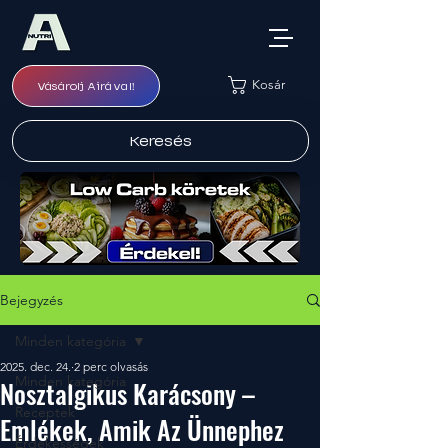
Kosár
Vásárolj Airával!
Keresés
Bejegyzés
Minden kategória
2025. dec. 24.
2 perc olvasás
Minden kategória
Nosztalgikus Karácsony –
Receptek
Emlékek, Amik Az Ünnephez
Érdekességek