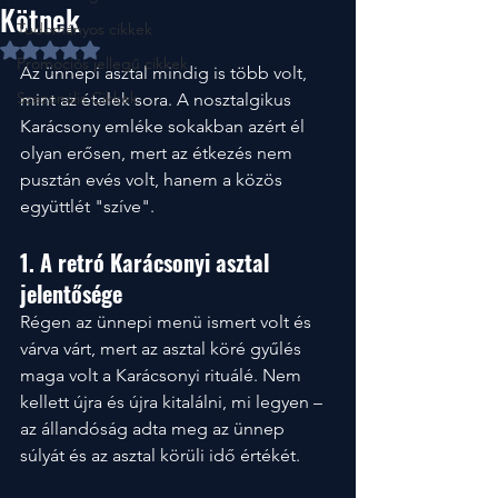
Kötnek
Tudományos cikkek
NaN csillagot kapott az 5-ből.
Promociós jellegű cikkek
Az ünnepi asztal mindig is több volt, 
Szezonális Cikkek
mint az ételek sora. A nosztalgikus 
Karácsony emléke sokakban azért él 
olyan erősen, mert az étkezés nem 
pusztán evés volt, hanem a közös 
együttlét "szíve".
1. A retró Karácsonyi asztal 
jelentősége
Régen az ünnepi menü ismert volt és 
várva várt, mert az asztal köré gyűlés 
maga volt a Karácsonyi rituálé. Nem 
kellett újra és újra kitalálni, mi legyen – 
az állandóság adta meg az ünnep 
súlyát és az asztal körüli idő értékét.