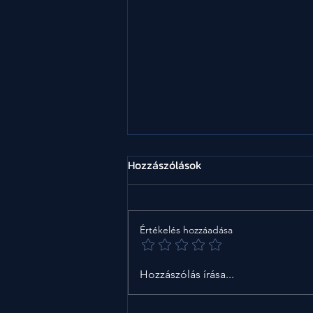
Hozzászólások
Értékelés hozzáadása
5 nyári vacsora, amitől nem
Hozzászólás írása...
leszel puffadt másnap