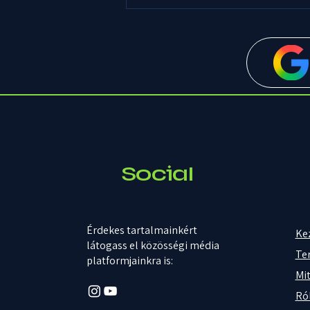
Social
Érdekes tartalmainkért
Ke
látogass el közösségi média
Te
platformjainkra is:
Mit
Ró