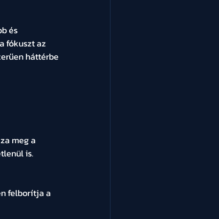
bb és 
 fókuszt az 
zerűen háttérbe 
zza meg a 
lenül is.
 felborítja a 