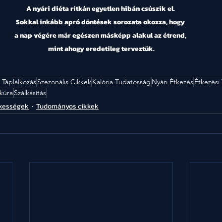
A nyári diéta ritkán egyetlen hibán csúszik el. 
Sokkal inkább apró döntések sorozata okozza, hogy 
a nap végére már egészen másképp alakul az étrend, 
mint ahogy eredetileg terveztük.
 Táplálkozás
Szezonális Cikkek
Kalória Tudatosság
Nyári Étkezés
Étkezési
kúra
Szálkásítás
kességek
Tudományos cikkek