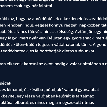
 hanem csak egy pár falattal.
inkább az, hogy az apró döntések elkezdenek összeadódni
esen rendben indul. Reggel könnyű reggeli, napközben tal
b étel. Nincs túlevés, nincs szélsőség. Aztán jön egy hid
egy fagyi, mert nyár van. Délután egy gyors snack, mert 
öntés külön-külön teljesen vállalhatónak tűnik. A gond 
zeadódhatnak, és felboríthatják diétás rutinunkat.
kan elkezdik keresni az okot, pedig a válasz általában a 
nségek
zés kimarad, és később „pótoljuk” valami gyorsabbal
kbevitel egy része valójában kalóriát is tartalmaz
ruktúra felborul, és nincs meg a megszokott ritmus