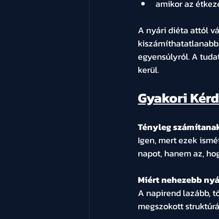
amikor az étkezé
A nyári diéta attól v
kiszámíthatatlanabb.
egyensúlyról. A tuda
kerül.
Gyakori Kérd
Tényleg számítanak
Igen, mert ezek ism
napot, hanem az, hog
Miért nehezebb nyár
A napirend lazább, t
megszokott struktúrá