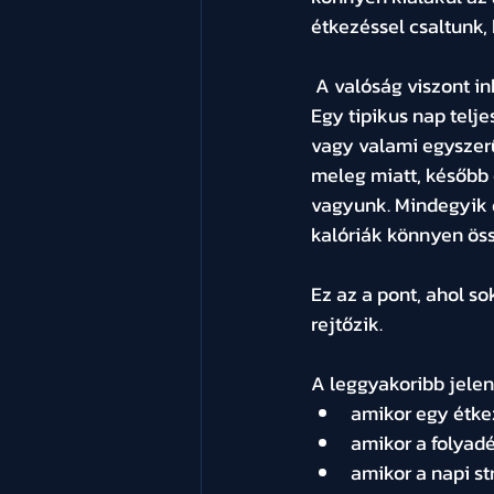
étkezéssel csaltunk,
 A valóság viszont 
Egy tipikus nap telj
vagy valami egyszerűb
meleg miatt, később 
vagyunk. Mindegyik d
kalóriák könnyen öss
Ez az a pont, ahol so
rejtőzik.
A leggyakoribb jele
amikor egy étke
amikor a folyadé
amikor a napi st