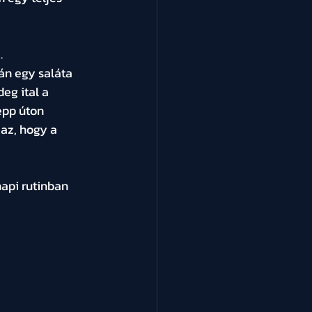
.
án egy saláta 
eg ital a 
épp úton 
az, hogy a 
napi rutinban 