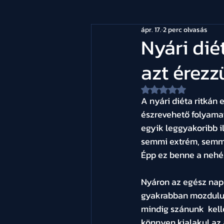
ápr. 17.
2 perc olvasás
Nyári dié
azt érezz
NaN csillagot kapot
A nyári diéta ritkán 
észrevehető folyamat
egyik leggyakoribb i
semmi extrém, semmi 
Épp ez benne a nehéz
Nyáron az egész nap 
gyakrabban mozdulunk
mindig szánunk  kell
könnyen kialakul az a