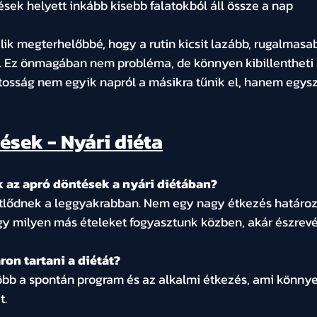
sek helyett inkább kisebb falatokból áll össze a nap
álik megterhelőbbé, hogy a rutin kicsit lazább, rugalmasa
 Ez önmagában nem probléma, de könnyen kibillentheti a
tosság nem egyik napról a másikra tűnik el, hanem egys
ések - Nyári diéta
 az apró döntések a nyári diétában?
étlődnek a leggyakrabban. Nem egy nagy étkezés határo
y milyen más ételeket fogyasztunk közben, akár észrevét
on tartani a diétát?
öbb a spontán program és az alkalmi étkezés, ami könnyen
t.