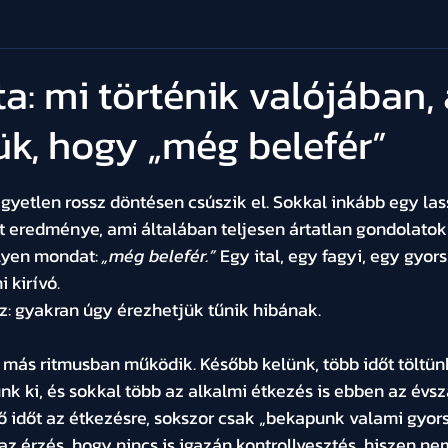
ta: mi történik valójában,
ük, hogy „még belefér”
t az 5-ből.
egyetlen rossz döntésen csúszik el. Sokkal inkább egy lass
 eredménye, ami általában teljesen ártatlan gondolatokk
lyen mondat: 
„még belefér.”
 Egy ital, egy fagyi, egy gyor
kirívó. 
: gyakran úgy érezhetjük tűnik hibának.
más ritmusban működik. Később kelünk, több időt töltünk
 ki, és sokkal több az alkalmi étkezés is ebben az évs
ő időt az étkezésre, sokszor csak „bekapunk valami gyorsa
z érzés, hogy nincs is igazán kontrollvesztés, hiszen nem