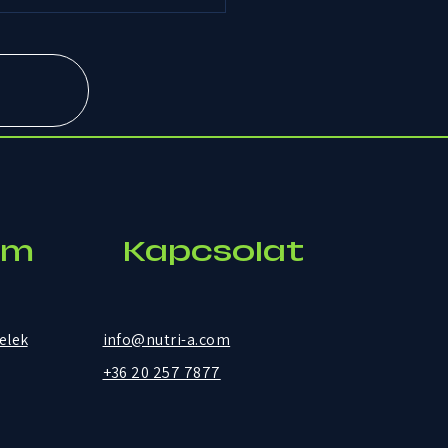
um
Kapcsolat
telek
info@nutri-a.com
+36 20 257 7877