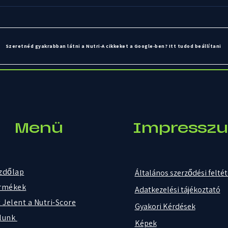
Szeretnéd gyakrabban látni a Nutri-A cikkeket a Google-ben? Itt tudod beállítani
Menü
Impressz
zdőlap
Általános szerződési felté
rmékek
Adatkezelési tájékoztató
 Jelent a Nutri-Score
Gyakori Kérdések
lunk
Képek