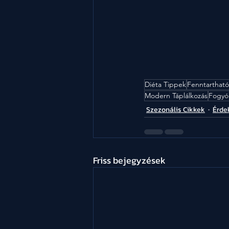
Diéta Tippek
Fenntartható
Modern Táplálkozás
Fogyó
Szezonális Cikkek
Érde
Friss bejegyzések