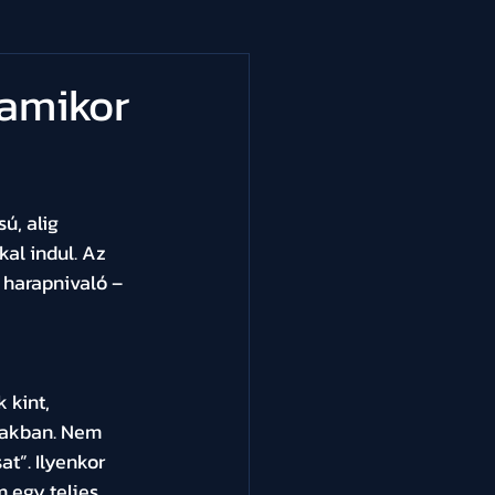
 amikor
ú, alig 
al indul. Az 
s harapnivaló – 
 kint, 
zakban. Nem 
t”. Ilyenkor 
 egy teljes 