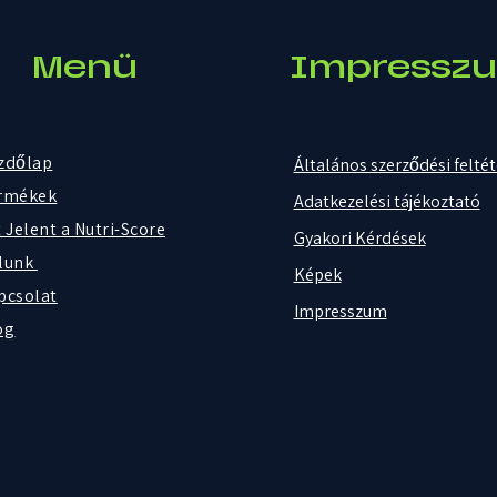
Menü
Impressz
zdőlap
Általános szerződési felté
rmékek
Adatkezelési tájékoztató
 Jelent a Nutri-Score
Gyakori Kérdések
lunk
Képek
pcsolat
Impresszum
og