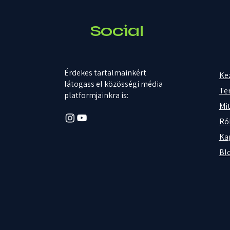
Social
Érdekes tartalmainkért
Ke
látogass el közösségi média
Te
platformjainkra is:
Mit
Ró
Ka
Bl