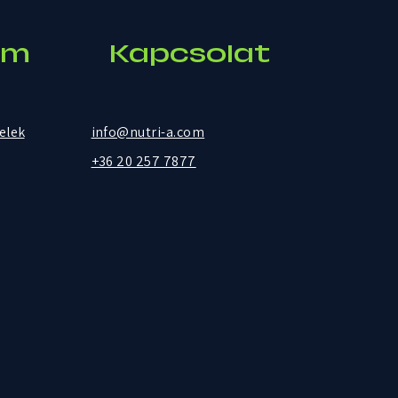
um
Kapcsolat
telek
info@nutri-a.com
+36 20 257 7877