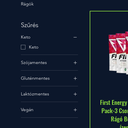
Rágók
Szűrés
Keto
Keto
Szójamentes
Szójamentes
Gluténmentes
Gluténmentes
Laktózmentes
First Energ
Laktózmentes
Pack-3 Cso
Vegán
Rágó B
Vegan
íze