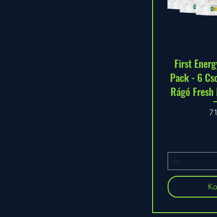
First Energ
Pack - 6 Cs
Rágó Fresh M
Á
7
Ko