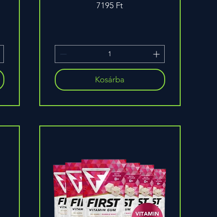
Ár
7195 Ft
Kosárba