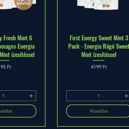
y Fresh Mint 6
First Energy Sweet Mint 3
omagos Energia
Pack - Energia Rágó Swee
int ízesítéssel
Mint ízesítéssel
r
Ár
195 Ft
4199 Ft
sárba
Kosárba