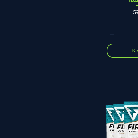
Á
5
Ko