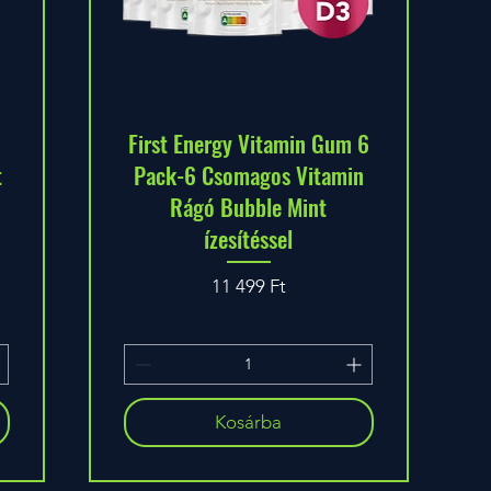
First Energy Vitamin Gum 6
t
Pack-6 Csomagos Vitamin
Rágó Bubble Mint
ízesítéssel
Ár
11 499 Ft
Kosárba