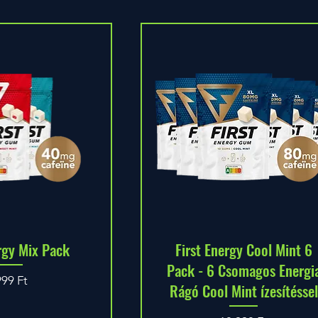
rgy Mix Pack
First Energy Cool Mint 6
Pack - 6 Csomagos Energi
r
999 Ft
Rágó Cool Mint ízesítéssel