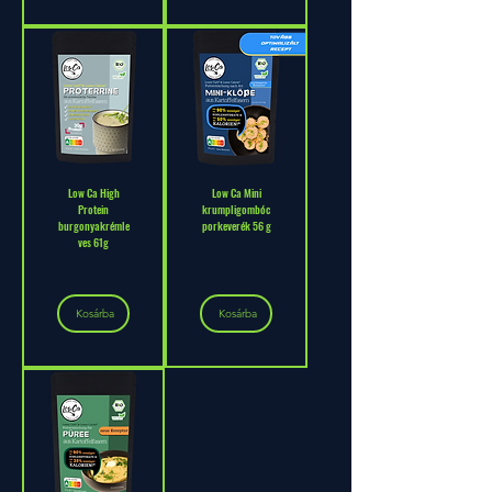
Low Ca High
Low Ca Mini
Protein
krumpligombóc
burgonyakrémle
porkeverék 56 g
ves 61g
Kosárba
Kosárba