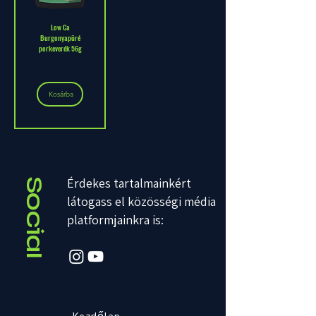
Low Ca
Burgonyapüré
porkeverék 56g
Kosárba
Érdekes tartalmainkért
Social
látogass el közösségi média
platformjainkra is: