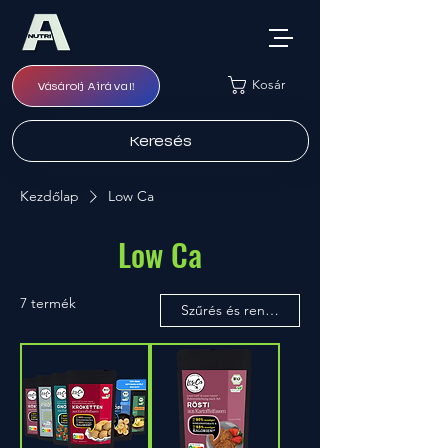
Kosár
Vásárolj Airával!
Keresés
Kezdőlap
Low Ca
Low Ca
7 termék
Szűrés és rendezés