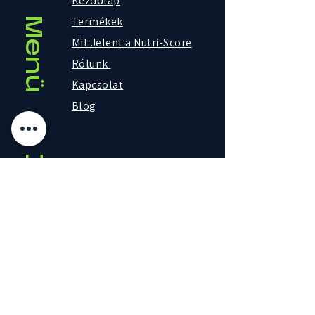
Kezdőlap
Termékek
Menü
Mit Jelent a Nutri-Score
Rólunk
Kapcsolat
Blog
Impresszum
Általános szerződési feltételek
Adatkezelési tájékoztató
Gyakori Kérdések
Képek
Impresszum