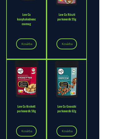
Low Ca
Low Ca Röszti
konyhakedvenc
porkeverék 55g
csomag
Kosárba
Kosárba
Low Ca Krokett
Low Ca Gnocchi
porkeverék 58g
porkeverék 62g
Kosárba
Kosárba