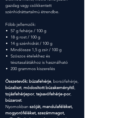
gazdag vagy csökkentett
szénhidráttartalmú étrendbe.
Főbb jellemzők:
57 g fehérje / 100 g
18 g rost / 100 g
14 g szénhidrát / 100 g
Mindössze 1,5 g zsír / 100 g
Szószos ételekhez és
tésztasalátákhoz is használható
200 grammos kiszerelés
Összetevők:
búzafehérje
, borsófehérje,
búzaliszt
,
módosított búzakeményítő
,
tojásfehérjepor
,
tejsavófehérje-por
,
búzarost
.
Nyomokban
szóját, mandulaféléket,
mogyoróféléket, szezámmagot,