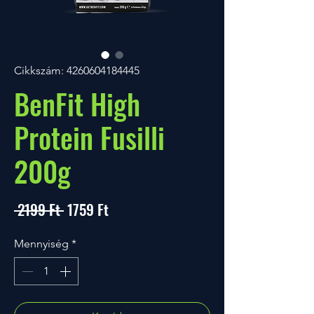
Cikkszám: 4260604184445
BenFit High
Protein Fusilli
200g
Szokásos
Akciós
 2199 Ft 
1759 Ft
ár
ár
Mennyiség
*