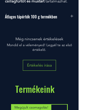
csillagfürtöt és mustárt
tartalmazhat.
Átlagos tápérték 100 g termékben
Energia
1391 kJ/333
kcal
Még nincsenek értékelések
Zsír
1,5 g
Mondd el a véleményed! Legyél te az első
értékelő.
amelyből telített
0,8 g
zsírsavak
Értékelés írása
Szénhidrát
14 g
amelyből cukrok
1,9 g
Termékeink
Rost
18 g
Fehérje
57 g
Megújult csomagolás!
Megújult krémes ízben!