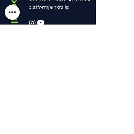
Social
platformjainkra is:
Kezdőlap
Termékek
Menü
Mit Jelent a Nutri-Score
Rólunk
Kapcsolat
Blog
Általános szerződési feltételek