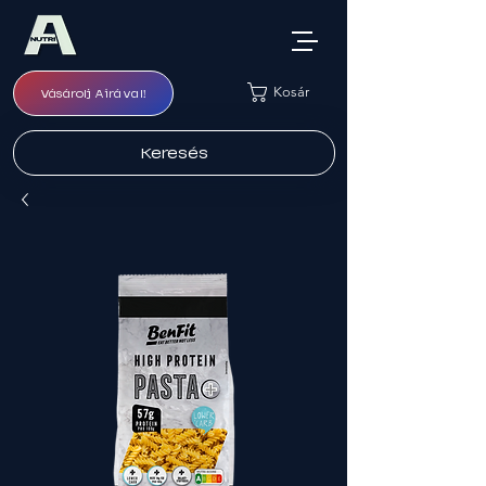
Kosár
Vásárolj Airával!
Keresés