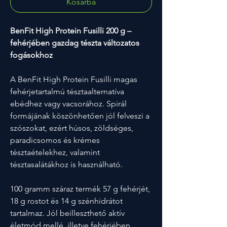
Kosárba
BenFit High Protein Fusilli 200 g –
fehérjében gazdag tészta változatos
fogásokhoz
A BenFit High Protein Fusilli magas
fehérjetartalmú tésztaalternatíva
ebédhez vagy vacsorához. Spirál
formájának köszönhetően jól felveszi a
szószokat, ezért húsos, zöldséges,
paradicsomos és krémes
tésztaételekhez, valamint
tésztasalátákhoz is használható.
100 gramm száraz termék 57 g fehérjét,
18 g rostot és 14 g szénhidrátot
tartalmaz. Jól beilleszthető aktív
életmód mellé, illetve fehérjében