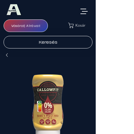
Kosár
Vásárolj Airával!
Keresés