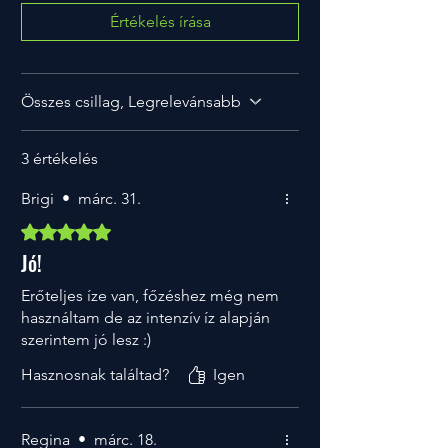
Fehérje
1,1 g
Értékelés írása
Só
1,0 g
Összes csillag, Legrelevánsabb
3 értékelés
Brigi
•
márc. 31.
5 csillagot kapott az 5-ből.
Jó!
Erőteljes íze van, főzéshez még nem
használtam de az intenzív íz alapján
szerintem jó lesz :)
Hasznosnak találtad?
Igen
Regina
•
márc. 18.