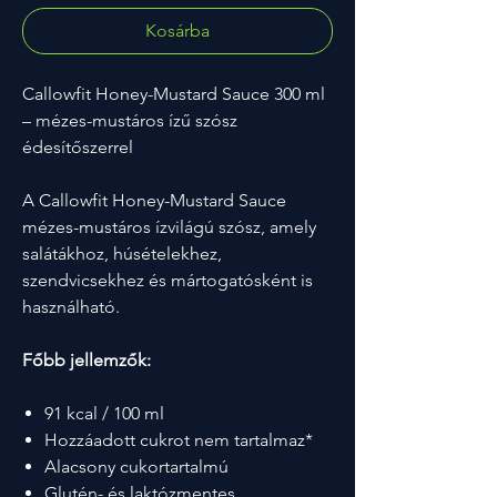
Kosárba
Callowfit Honey-Mustard Sauce 300 ml
– mézes-mustáros ízű szósz
édesítőszerrel
A Callowfit Honey-Mustard Sauce
mézes-mustáros ízvilágú szósz, amely
salátákhoz, húsételekhez,
szendvicsekhez és mártogatósként is
használható.
Főbb jellemzők:
91 kcal / 100 ml
Hozzáadott cukrot nem tartalmaz*
Alacsony cukortartalmú
Glutén- és laktózmentes