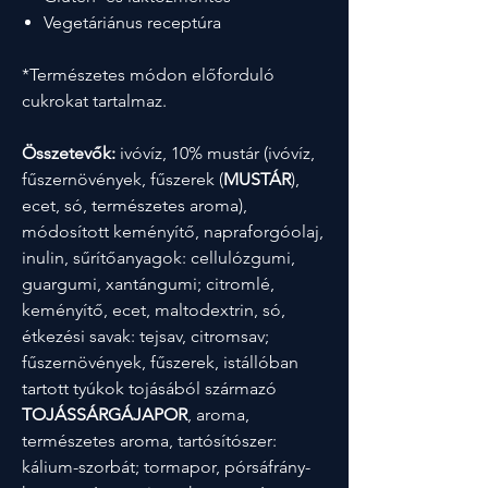
Vegetáriánus receptúra
*Természetes módon előforduló
cukrokat tartalmaz.
Összetevők:
ivóvíz, 10% mustár (ivóvíz,
fűszernövények, fűszerek (
MUSTÁR
),
ecet, só, természetes aroma),
módosított keményítő, napraforgóolaj,
inulin, sűrítőanyagok: cellulózgumi,
guargumi, xantángumi; citromlé,
keményítő, ecet, maltodextrin, só,
étkezési savak: tejsav, citromsav;
fűszernövények, fűszerek, istállóban
tartott tyúkok tojásából származó
TOJÁSSÁRGÁJAPOR
, aroma,
természetes aroma, tartósítószer:
kálium-szorbát; tormapor, pórsáfrány-