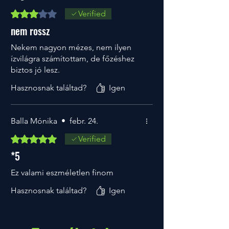
3 csillagot kapott az 5-ből.
Verified
nem rossz
Nekem nagyon mézes, nem ilyen
ízvilágra számítottam, de főzéshez
biztos jó lesz.
Hasznosnak találtad?
Igen
Balla Mónika
•
febr. 24.
5 csillagot kapott az 5-ből.
Verified
*5
Ez valami eszméletlen finom
Hasznosnak találtad?
Igen