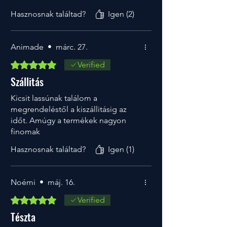
Hasznosnak találtad?
Igen (2)
Animade
•
márc. 27.
5 csillagot kapott az 5-ből.
Verified
Szállitás
Kicsit lassúnak találom a
megrendeléstől a kiszállitásig az
időt. Amúgy a termékek nagyon
finomak
Hasznosnak találtad?
Igen (1)
Noémi
•
máj. 16.
5 csillagot kapott az 5-ből.
Verified
Tészta