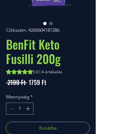
Cikkszám: 4260604187286
BenFit Keto
Fusilli 200g
Rating is 5.0 out of five stars based on 4 reviews
5.0 | 4 értékelés
Szokásos
Akciós
 2199 Ft 
1759 Ft
ár
ár
Mennyiség
*
Kosárba