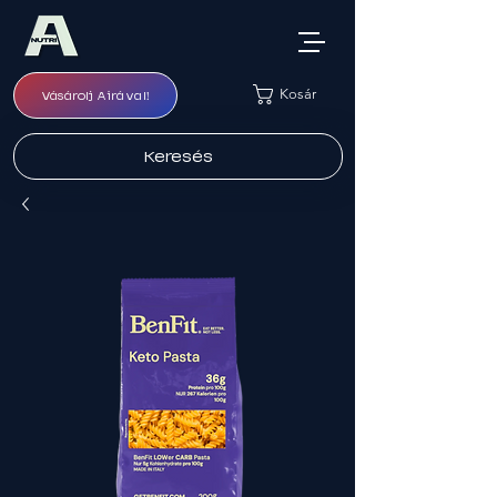
Kosár
Vásárolj Airával!
Keresés