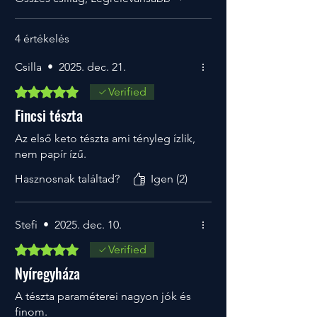
4 értékelés
Csilla
•
2025. dec. 21.
5 csillagot kapott az 5-ből.
Verified
Fincsi tészta
Az első keto tészta ami tényleg ízlik,
nem papír ízű.
Hasznosnak találtad?
Igen (2)
Stefi
•
2025. dec. 10.
5 csillagot kapott az 5-ből.
Verified
Nyíregyháza
A tészta paraméterei nagyon jók és
finom.