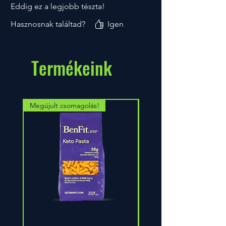
Eddig ez a legjobb tészta!
Hasznosnak találtad?
Igen
Termékeink
Megújult csomagolás!
Megújult krémes ízben!