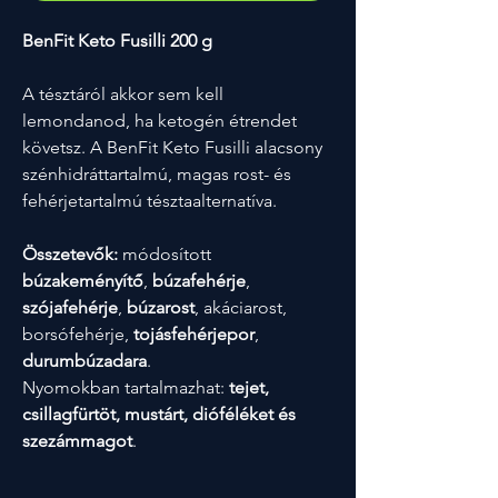
BenFit Keto Fusilli 200 g
A tésztáról akkor sem kell
lemondanod, ha ketogén étrendet
követsz. A BenFit Keto Fusilli alacsony
szénhidráttartalmú, magas rost- és
fehérjetartalmú tésztaalternatíva.
Összetevők:
módosított
búzakeményítő
,
búzafehérje
,
szójafehérje
,
búzarost
, akáciarost,
borsófehérje,
tojásfehérjepor
,
durumbúzadara
.
Nyomokban tartalmazhat:
tejet,
csillagfürtöt, mustárt, dióféléket és
szezámmagot
.