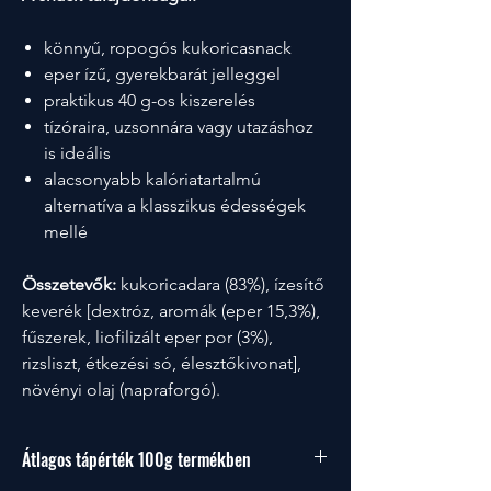
könnyű, ropogós kukoricasnack
eper ízű, gyerekbarát jelleggel
praktikus 40 g-os kiszerelés
tízóraira, uzsonnára vagy utazáshoz
is ideális
alacsonyabb kalóriatartalmú
alternatíva a klasszikus édességek
mellé
Összetevők:
kukoricadara (83%), ízesítő
keverék [dextróz, aromák (eper 15,3%),
fűszerek, liofilizált eper por (3%),
rizsliszt, étkezési só, élesztőkivonat],
növényi olaj (napraforgó).
Átlagos tápérték 100g termékben