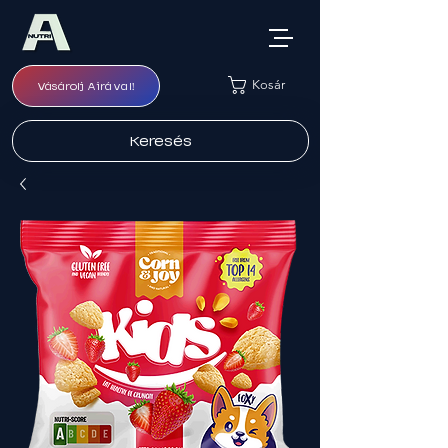
Kosár
Vásárolj Airával!
Keresés