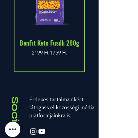
BenFit Keto Fusilli 200g
Callowfit Mayona
Szokásos ár
Akciós ár
2199 Ft
1759 Ft
Érdekes tartalmainkért
Social
látogass el közösségi média
platformjainkra is: