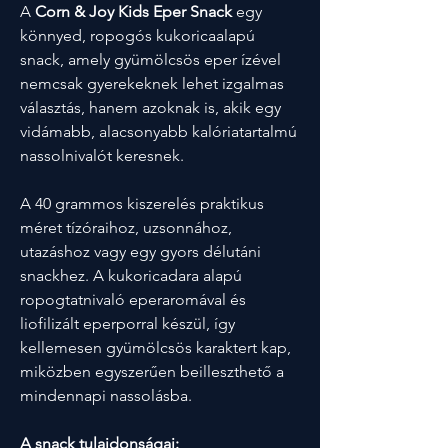
A
Corn & Joy Kids Eper Snack
egy
könnyed, ropogós kukoricaalapú
snack, amely gyümölcsös eper ízével
nemcsak gyerekeknek lehet izgalmas
választás, hanem azoknak is, akik egy
vidámabb, alacsonyabb kalóriatartalmú
nassolnivalót keresnek.
A 40 grammos kiszerelés praktikus
méret tízóraihoz, uzsonnához,
utazáshoz vagy egy gyors délutáni
snackhez. A kukoricadara alapú
ropogtatnivaló eperaromával és
liofilizált eperporral készül, így
kellemesen gyümölcsös karaktert kap,
miközben egyszerűen beilleszthető a
mindennapi nassolásba.
A snack tulajdonságai: