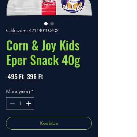
Cikkszám: 421140100402
Corn & Joy Kids
Eper Snack 40g
Szokásos
Akciós
 495 Ft 
396 Ft
ár
ár
Mennyiség
*
Kosárba