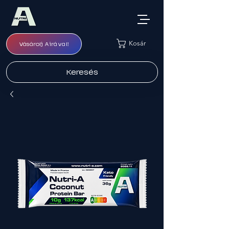
Kosár
Vásárolj Airával!
Keresés