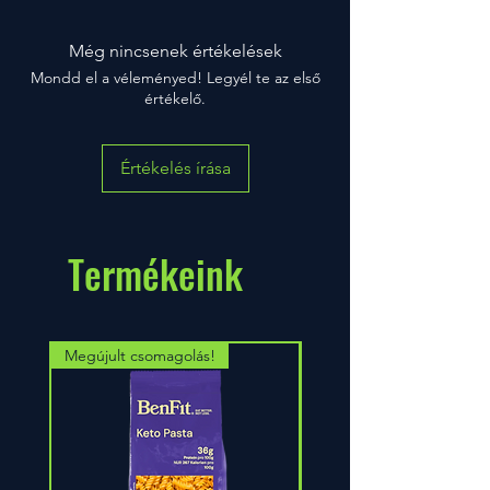
Még nincsenek értékelések
Mondd el a véleményed! Legyél te az első
értékelő.
Értékelés írása
Termékeink
Megújult csomagolás!
Megújult krémes ízben!