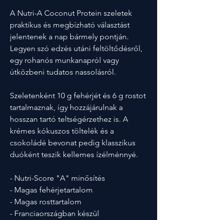
A Nutri-A Coconut Protein szeletek
praktikus és megbízható választást
jelentenek a nap bármely pontján.
Legyen szó edzés utáni feltöltődésről,
egy rohanós munkanapról vagy
útközbeni tudatos nassolásról.
Szeletenként 10 g fehérjét és 6 g rostot
tartalmaznak, így hozzájárulnak a
hosszan tartó teltségérzethez is. A
krémes kókuszos töltelék és a
csokoládé bevonat pedig klasszikus
duóként teszik kellemes ízélménnyé.
- Nutri-Score "A" minősítés
- Magas fehérjetartalom
- Magas rosttartalom
- Franciaországban készül