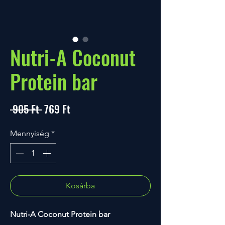
Nutri-A Coconut
Protein bar
Szokásos
Akciós
 905 Ft 
769 Ft
ár
ár
Mennyiség
*
Kosárba
Nutri-A Coconut Protein bar