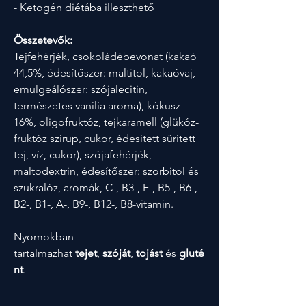
- Ketogén diétába illeszthető
Összetevők:
Tejfehérjék, csokoládébevonat (kakaó
44,5%, édesítőszer: maltitol, kakaóvaj,
emulgeálószer: szójalecitin,
természetes vanília aroma), kókusz
16%, oligofruktóz, tejkaramell (glükóz-
fruktóz szirup, cukor, édesített sűrített
tej, víz, cukor), szójafehérjék,
maltodextrin, édesítőszer: szorbitol és
szukralóz, aromák, C-, B3-, E-, B5-, B6-,
B2-, B1-, A-, B9-, B12-, B8-vitamin.
Nyomokban
tartalmazhat
tejet
,
szóját
,
tojást
és
gluté
nt
.