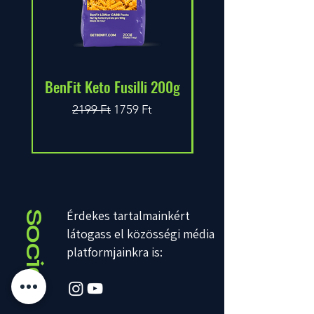
BenFit Keto Fusilli 200g
Callowfit Mayona
Szokásos ár
Akciós ár
2199 Ft
1759 Ft
Érdekes tartalmainkért
Social
látogass el közösségi média
platformjainkra is: