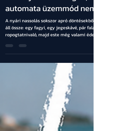
máj. 18.
3 perc olvasás
A nyári nassolás új
szabályai: élvezet igen,
automata üzemmód nem
A nyári nassolás sokszor apró döntésekből
áll össze: egy fagyi, egy jegeskávé, pár falat
ropogtatnivaló, majd este még valami édes.
A kérdés az, hogyan maradjon élmény, és
mikor érdemes megállni egy pillanatra.