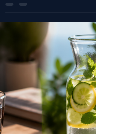
Dehidratáció vs. éhség:
hányszor eszel
feleslegesen nyáron?
Nyáron sokszor nem az éhség vezet az
evéshez, hanem a dehidratáció.
Megmutatjuk, hogyan különböztesd meg a
kettőt egyszerűen.