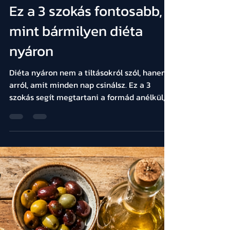
Békés Balázs
ápr. 30.
3 perc olvasás
Ez a 3 szokás fontosabb,
mint bármilyen diéta
nyáron
Diéta nyáron nem a tiltásokról szól, hanem
arról, amit minden nap csinálsz. Ez a 3