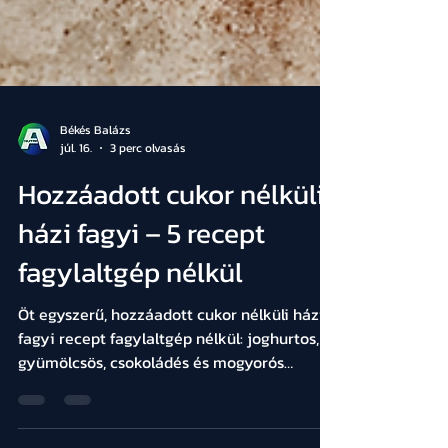
Békés Balázs
júl. 16.
3 perc olvasás
Hozzáadott cukor nélküli
házi fagyi – 5 recept
fagylaltgép nélkül
Öt egyszerű, hozzáadott cukor nélküli házi
fagyi recept fagylaltgép nélkül: joghurtos,
gyümölcsös, csokoládés és mogyorós
változatok nyárra.