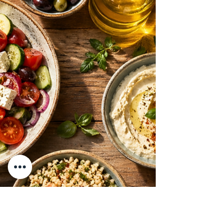
szokás segít megtartani a formád anélkül,
hogy ráfeszülnél.