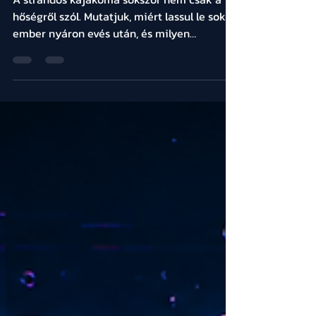
Mit érdemes enni a
strandon, hogy ne törjön
rád a kajakóma?
A strandos kajakóma sokszor nem csak a
hőségről szól. Mutatjuk, miért lassul le sok
ember nyáron evés után, és milyen
szokások segíthetnek könnyebbnek,
energikusabbnak érezni magad egy egész
napos strandolás alatt.