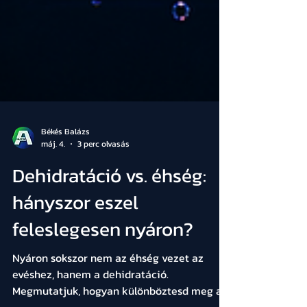
Békés Balázs
máj. 4.
3 perc olvasás