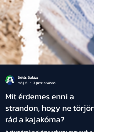
Békés Balázs
máj. 6.
3 perc olvasás