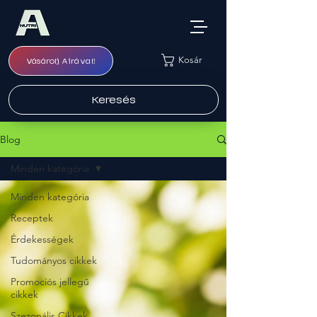
Kosár
Vásárolj Airával!
Keresés
Blog
Minden kategória
Minden kategória
Receptek
Érdekességek
Tudományos cikkek
Promociós jellegű
cikkek
Szezonális Cikkek