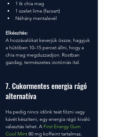
1 tk chia mag
1 szelet lime (facsart)
Néhány mentalevél
Elkészítés:
A hozzávalókat keverjük össze, hagyjuk 
a hűtőben 10–15 percet állni, hogy a 
chia mag megduzzadjon. Rostban 
gazdag, természetes izotóniás ital.
7. Cukormentes energia rágó 
alternatíva
Ha pedig nincs időnk teát főzni vagy 
kávét készíteni, egy energia rágó kiváló 
választás lehet. A 
First Energy Gum 
Cool Mint
 80 mg koffeint tartalmaz, 