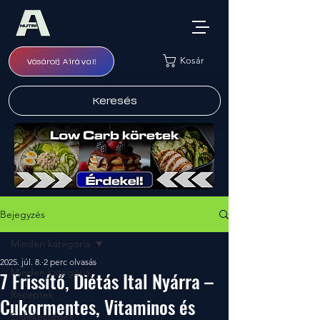
Kosár
Vásárolj Airával!
Keresés
Bejegyzés
Minden kategória
2025. júl. 8.
2 perc olvasás
Minden kategória
7 Frissítő, Diétás Ital Nyárra –
Receptek
Cukormentes, Vitaminos és
Érdekességek