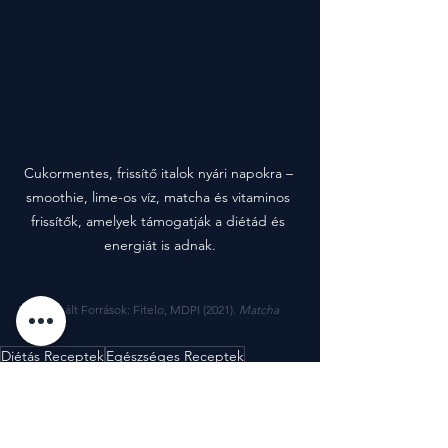
Cukormentes, frissítő italok nyári napokra – 
smoothie, lime-os víz, matcha és vitaminos 
frissítők, amelyek támogatják a diétád és 
energiát is adnak.
Felhasznált Források: Fitelo, MDPI (2021). 
Matcha
Diétás Receptek
Egészséges Receptek
Egészséges Italok
Receptek
Érdekességek