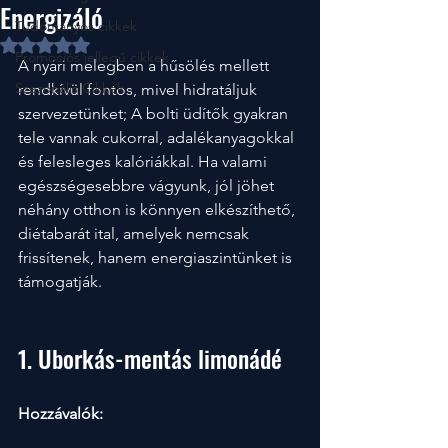
Energizáló
Tudományos cikkek
NaN csillagot kapott az 5-ből.
Promociós jellegű cikkek
A nyári melegben a hűsölés mellett 
Szezonális Cikkek
rendkívül fontos, mivel hidratáljuk 
szervezetünket; A bolti üdítők gyakran 
tele vannak cukorral, adalékanyagokkal 
és felesleges kalóriákkal. Ha valami 
egészségesebbre vágyunk, jól jöhet 
néhány otthon is könnyen elkészíthető, 
diétabarát ital, amelyek nemcsak 
frissítenek, hanem energiaszintünket is 
támogatják.
1. Uborkás-mentás limonádé
Hozzávalók: