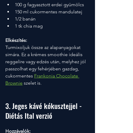
100 g fagyasztott erdei gyümölcs
150 ml cukormentes mandulatej
1/2 banán
1 tk chia mag
Elkészítés:
Turmixoljuk össze az alapanyagokat 
simára. Ez a krémes smoothie ideális 
reggelire vagy edzés után, melyhez jól 
passzolhat egy fehérjében gazdag, 
cukormentes 
Frankonia Chocolate 
Brownie
 szelet is.
3. Jeges kávé kókusztejjel - 
Diétás Ital verzió
Hozzávalók: