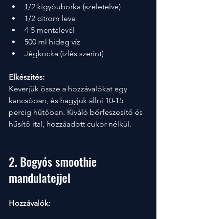
1/2 kígyóuborka (szeletelve)
1/2 citrom leve
4-5 mentalevél
500 ml hideg víz
Jégkocka (ízlés szerint)
Elkészítés:
Keverjük össze a hozzávalókat egy 
kancsóban, és hagyjuk állni 10-15 
percig hűtőben. Kiváló bőrfeszesítő és 
hűsítő ital, hozzáadott cukor nélkül.
2. Bogyós smoothie 
mandulatejjel
Hozzávalók: