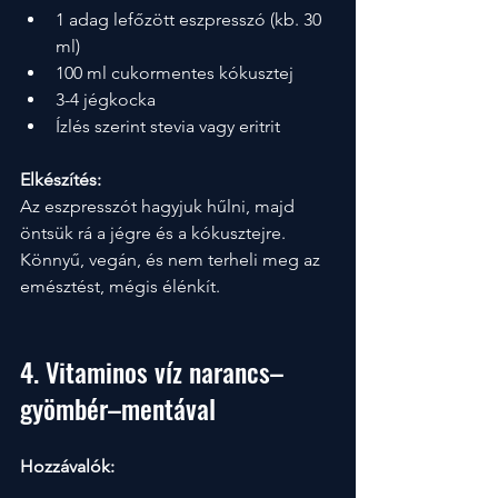
1 adag lefőzött eszpresszó (kb. 30 
ml)
100 ml cukormentes kókusztej
3-4 jégkocka
Ízlés szerint stevia vagy eritrit
Elkészítés:
Az eszpresszót hagyjuk hűlni, majd 
öntsük rá a jégre és a kókusztejre. 
Könnyű, vegán, és nem terheli meg az 
emésztést, mégis élénkít.
4. Vitaminos víz narancs–
gyömbér–mentával
Hozzávalók: