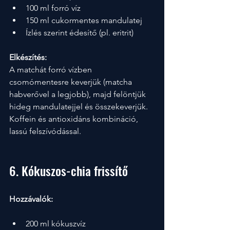
100 ml forró víz
150 ml cukormentes mandulatej
Ízlés szerint édesítő (pl. eritrit)
Elkészítés:
A matchát forró vízben 
csomómentesre keverjük (matcha 
habverővel a legjobb), majd felöntjük 
hideg mandulatejjel és összekeverjük. 
Koffein és antioxidáns kombináció, 
lassú felszívódással.
6. Kókuszos-chia frissítő
Hozzávalók:
200 ml kókuszvíz