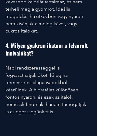
kevesebb kalóriát tartalmaz, és nem 
terheli meg a gyomrot. Ideális 
megoldás, ha útközben vagy nyáron 
nem kívánjuk a meleg kávét, vagy 
cukros italokat.
4. Milyen gyakran ihatom a felsorolt 
innivalókat?
Napi rendszerességgel is 
fogyaszthatjuk őket, főleg ha 
természetes alapanyagokból 
készülnek. A hidratálás különösen 
fontos nyáron, és ezek az italok 
nemcsak finomak, hanem támogatják 
is az egészségünket is.