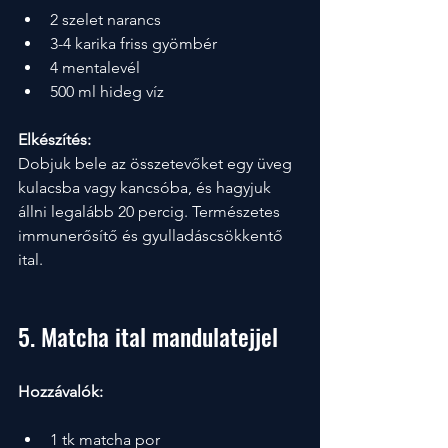
2 szelet narancs
3-4 karika friss gyömbér
4 mentalevél
500 ml hideg víz
Elkészítés:
Dobjuk bele az összetevőket egy üveg 
kulacsba vagy kancsóba, és hagyjuk 
állni legalább 20 percig. Természetes 
immunerősítő és gyulladáscsökkentő 
ital.
5. Matcha ital mandulatejjel
Hozzávalók:
1 tk matcha por