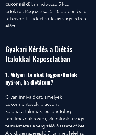
cukor nélkül
, mindössze 5 kcal 
értékkel. Rágózással 5–10 percen belül 
felszívódik – ideális utazás vagy edzés 
előtt.
Gyakori Kérdés a Diétás 
Italokkal Kapcsolatban
1. Milyen italokat fogyaszthatok 
nyáron, ha diétázom?
Olyan innivalókat, amelyek 
cukormentesek, alacsony 
kalóriatartalmúak, és lehetőleg 
tartalmaznak rostot, vitaminokat vagy 
természetes energizáló összetevőket. 
A cikkben szereplő 7 ital megfelel az 