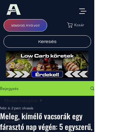
Kosár
Vásárolj Airával!
Keresés
Bejegyzés
Minden kategória
febr. 6.
2 perc olvasás
Minden kategória
Meleg, kímélő vacsorák egy
Receptek
fárasztó nap végén: 5 egyszerű,
Érdekességek