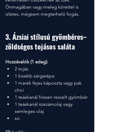
Önmagában vagy meleg körettel is 
ízletes, mégsem megterhelő fogás.
3. Ázsiai stílusú gyömbéres–
zöldséges tojásos saláta
Hozzávalók (1 adag):
2 tojás
1 kisebb sárgarépa
1 marék fejes káposzta vagy pak 
choi
1 teáskanál frissen reszelt gyömbér
1 teáskanál szezámolaj vagy 
semleges olaj
só