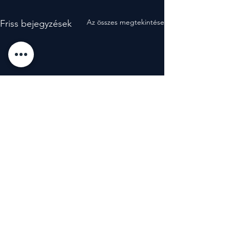
Az összes megtekintése
Friss bejegyzések
Hozzászólások
5/0.0 (0)