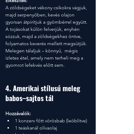
Elkészítés:
A zöldségeket vékony csíkokra vágjuk, 
majd serpenyőben, kevés olajon 
gyorsan átpirítjuk a gyömbérrel együtt. 
A tojásokat külön felverjük, enyhén 
sózzuk, majd a zöldségekhez öntve, 
folyamatos keverés mellett megsütjük. 
Melegen tálaljuk – könnyű,  mégis 
ízletes étel, amely nem terheli meg a 
gyomrot lefekvés előtt sem.
4. Amerikai stílusú meleg 
babos–sajtos tál
Hozzávalók:
1 konzerv főtt vörösbab (leöblítve)
1 teáskanál olívaolaj