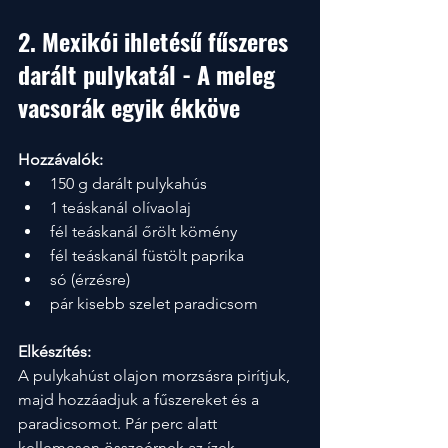
2. Mexikói ihletésű fűszeres 
darált pulykatál - A meleg 
vacsorák egyik ékköve
Hozzávalók:
150 g darált pulykahús
1 teáskanál olívaolaj
fél teáskanál őrölt kömény
fél teáskanál füstölt paprika
só (érzésre)
pár kisebb szelet paradicsom
Elkészítés:
A pulykahúst olajon morzsásra pirítjuk, 
majd hozzáadjuk a fűszereket és a 
paradicsomot. Pár perc alatt 
kellemesen összeérnek az ízek. 