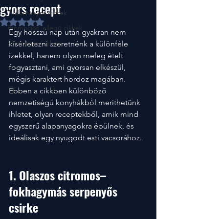
gyors recept
Tudományos cikkek
NaN csillagot kapott az 5-ből.
Promociós jellegű cikkek
Egy hosszú nap után gyakran nem 
Szezonális Cikkek
kísérletezni szeretnénk a különféle 
ízekkel, hanem olyan meleg ételt 
fogyasztani, ami gyorsan elkészül, 
mégis karaktert hordoz magában. 
Ebben a cikkben különböző 
nemzetiségű konyhákból meríthetünk 
ihletet, olyan receptekből, amik mind 
egyszerű alapanyagokra épülnek, és 
ideálisak egy nyugodt esti vacsorához.
1. Olaszos citromos–
fokhagymás serpenyős 
csirke