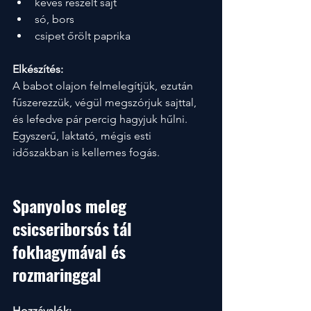
kevés reszelt sajt
só, bors
csipet őrölt paprika
Elkészítés:
A babot olajon felmelegítjük, ezután 
fűszerezzük, végül megszórjuk sajttal, 
és lefedve pár percig hagyjuk hűlni. 
Egyszerű, laktató, mégis esti 
időszakban is kellemes fogás.
Spanyolos meleg 
csicseriborsós tál 
fokhagymával és 
rozmaringgal
Hozzávalók: