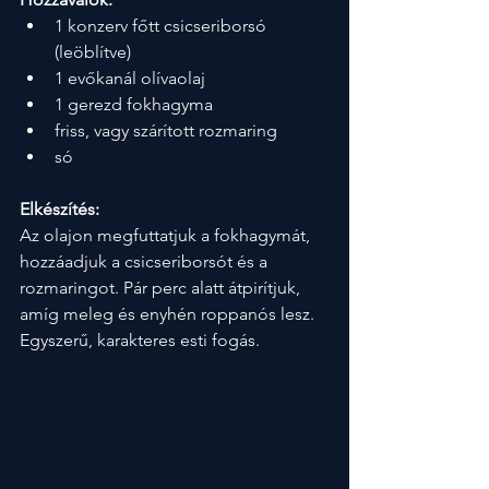
1 konzerv főtt csicseriborsó 
(leöblítve)
1 evőkanál olívaolaj
1 gerezd fokhagyma
friss, vagy szárított rozmaring
só
Elkészítés:
Az olajon megfuttatjuk a fokhagymát, 
hozzáadjuk a csicseriborsót és a 
rozmaringot. Pár perc alatt átpirítjuk, 
amíg meleg és enyhén roppanós lesz. 
Egyszerű, karakteres esti fogás.