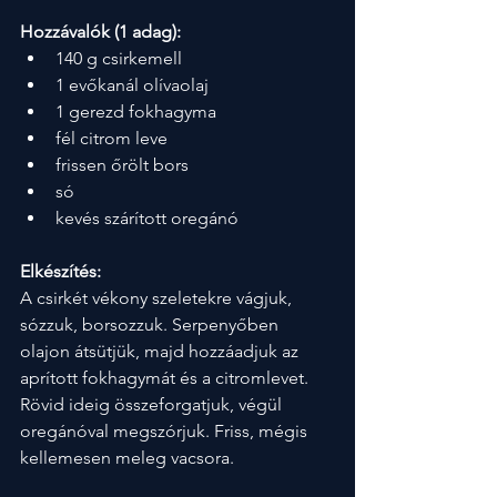
Hozzávalók (1 adag):
140 g csirkemell
1 evőkanál olívaolaj
1 gerezd fokhagyma
fél citrom leve
frissen őrölt bors
só
kevés szárított oregánó
Elkészítés:
A csirkét vékony szeletekre vágjuk, 
sózzuk, borsozzuk. Serpenyőben 
olajon átsütjük, majd hozzáadjuk az 
aprított fokhagymát és a citromlevet. 
Rövid ideig összeforgatjuk, végül 
oregánóval megszórjuk. Friss, mégis 
kellemesen meleg vacsora.