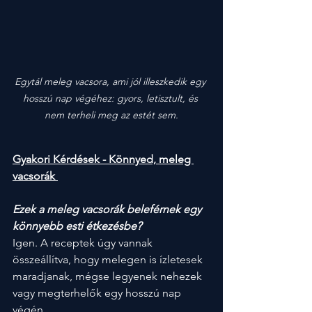
Egytál meleg vacsora, ami jól illeszkedik egy 
hosszú nap végéhez: gyors, letisztult, és 
nem terheli meg az estét sem.
Gyakori Kérdések - Könnyed, meleg 
vacsorák 
Ezek a meleg vacsorák beleférnek egy 
könnyebb esti étkezésbe?
Igen. A receptek úgy vannak 
összeállítva, hogy melegen is ízletesek 
maradjanak, mégse legyenek nehezek 
vagy megterhelők egy hosszú nap 
végén.