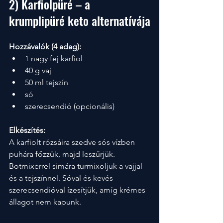
2) Karfiolpüré – a 
krumplipüré keto alternatívája
Hozzávalók (4 adag):
1 nagy fej karfiol
40 g vaj
50 ml tejszín
só
szerecsendió (opcionális)
Elkészítés:
A karfiolt rózsáira szedve sós vízben 
puhára főzzük, majd leszűrjük. 
Botmixerrel simára turmixoljuk a vajjal 
és a tejszínnel. Sóval és kevés 
szerecsendióval ízesítjük, amíg krémes 
állagot nem kapunk.