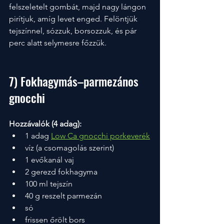
felszeletelt gombát, majd nagy lángon 
pirítjuk, amíg levet enged. Felöntjük 
tejszínnel, sózzuk, borsozzuk, és pár 
perc alatt selymesre főzzük.
7) Fokhagymás–parmezános 
gnocchi 
Hozzávalók (4 adag):
1 adag 
Low Ca gnocchi porkeverék
víz (a csomagolás szerint)
1 evőkanál vaj
2 gerezd fokhagyma
100 ml tejszín
40 g reszelt parmezán
só
frissen őrölt bors