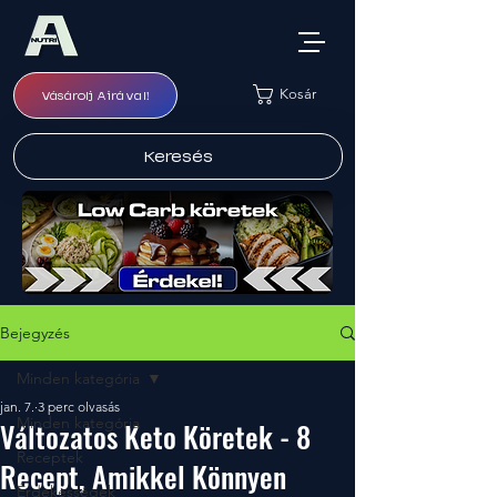
Kosár
Vásárolj Airával!
Keresés
Bejegyzés
Minden kategória
jan. 7.
3 perc olvasás
Minden kategória
Változatos Keto Köretek - 8
Receptek
Recept, Amikkel Könnyen
Érdekességek