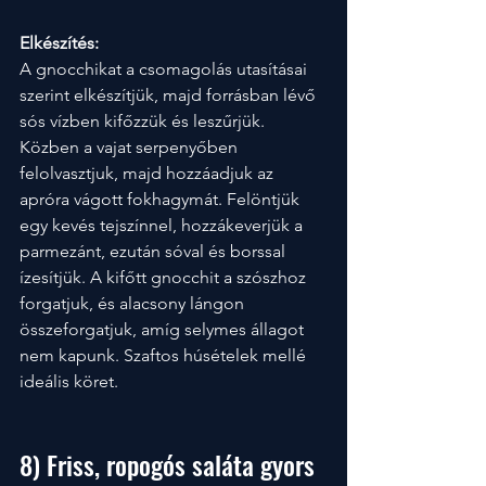
Elkészítés:
A gnocchikat a csomagolás utasításai 
szerint elkészítjük, majd forrásban lévő 
sós vízben kifőzzük és leszűrjük. 
Közben a vajat serpenyőben 
felolvasztjuk, majd hozzáadjuk az 
apróra vágott fokhagymát. Felöntjük 
egy kevés tejszínnel, hozzákeverjük a 
parmezánt, ezután sóval és borssal 
ízesítjük. A kifőtt gnocchit a szószhoz 
forgatjuk, és alacsony lángon 
összeforgatjuk, amíg selymes állagot 
nem kapunk. Szaftos húsételek mellé 
ideális köret.
8) Friss, ropogós saláta gyors 