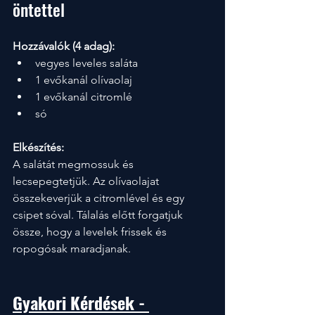
öntettel
Hozzávalók (4 adag):
vegyes leveles saláta
1 evőkanál olívaolaj
1 evőkanál citromlé
só
Elkészítés:
A salátát megmossuk és 
lecsepegtetjük. Az olívaolajat 
összekeverjük a citromlével és egy 
csipet sóval. Tálalás előtt forgatjuk 
össze, hogy a levelek frissek és 
ropogósak maradjanak.
Gyakori Kérdések - 