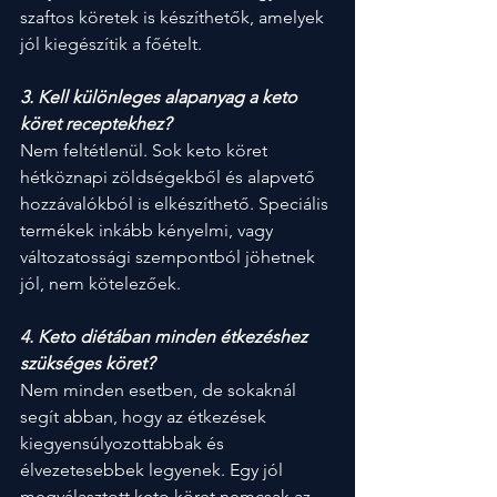
szaftos köretek is készíthetők, amelyek 
jól kiegészítik a főételt.
3. Kell különleges alapanyag a keto 
köret receptekhez?
Nem feltétlenül. Sok keto köret 
hétköznapi zöldségekből és alapvető 
hozzávalókból is elkészíthető. Speciális 
termékek inkább kényelmi, vagy 
változatossági szempontból jöhetnek 
jól, nem kötelezőek.
4. Keto diétában minden étkezéshez 
szükséges köret?
Nem minden esetben, de sokaknál 
segít abban, hogy az étkezések 
kiegyensúlyozottabbak és 
élvezetesebbek legyenek. Egy jól 
megválasztott keto köret nemcsak az 