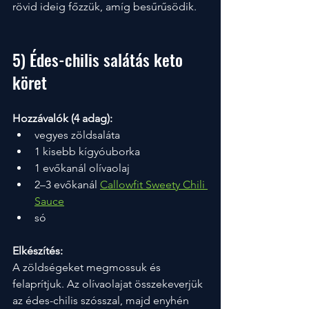
rövid ideig főzzük, amíg besűrűsödik.
5) Édes-chilis salátás keto 
köret
Hozzávalók (4 adag):
vegyes zöldsaláta
1 kisebb kígyóuborka
1 evőkanál olívaolaj
2–3 evőkanál 
Callowfit Sweety Chili 
Sauce
só
Elkészítés:
A zöldségeket megmossuk és 
felaprítjuk. Az olívaolajat összekeverjük 
az édes-chilis szósszal, majd enyhén 