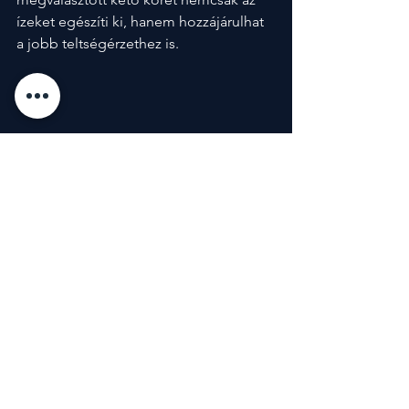
ízeket egészíti ki, hanem hozzájárulhat 
a jobb teltségérzethez is.
A keto köretek nem merülnek ki salátában 
és karfiolrizsben: egy kis kreativitással 
laktató, változatos és élvezetes köretek is 
könnyen beilleszthetők a diétás étrendbe.
Fenntartható Táplálkozás
Diétás Receptek