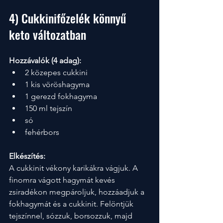
4) Cukkinifőzelék könnyű 
keto változatban
Hozzávalók (4 adag):
2 közepes cukkini
1 kis vöröshagyma
1 gerezd fokhagyma
150 ml tejszín
só
fehérbors
Elkészítés:
A cukkinit vékony karikákra vágjuk. A 
finomra vágott hagymát kevés 
zsiradékon megpároljuk, hozzáadjuk a 
fokhagymát és a cukkinit. Felöntjük 
tejszínnel, sózzuk, borsozzuk, majd 