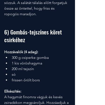
sózzuk. A salátát tálalás előtt forgatjuk 
össze az öntettel, hogy friss és 
ropogós maradjon.
6) Gombás-tejszínes köret 
csirkéhez
Hozzávalók (4 adag):
300 g csiperke gomba
1 kis vöröshagyma
200 ml tejszín
só
frissen őrölt bors
Elkészítés:
A hagymát finomra vágjuk és kevés 
zsiradékon megpároljuk. Hozzáadjuk a 