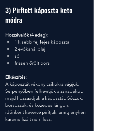
3) Pirított káposzta keto 
módra
Hozzávalók (4 adag):
1 kisebb fej fejes káposzta
2 evőkanál olaj
só
frissen őrölt bors
Elkészítés:
A káposztát vékony csíkokra vágjuk. 
Serpenyőben felhevítjük a zsiradékot, 
majd hozzáadjuk a káposztát. Sózzuk, 
borsozzuk, és közepes lángon, 
időnként keverve pirítjuk, amíg enyhén 
karamellizált nem lesz.