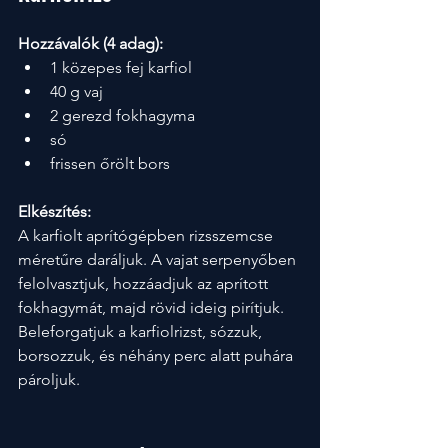
Hozzávalók (4 adag):
1 közepes fej karfiol
40 g vaj
2 gerezd fokhagyma
só
frissen őrölt bors
Elkészítés:
A karfiolt aprítógépben rizsszemcse 
méretűre daráljuk. A vajat serpenyőben 
felolvasztjuk, hozzáadjuk az aprított 
fokhagymát, majd rövid ideig pirítjuk. 
Beleforgatjuk a karfiolrizst, sózzuk, 
borsozzuk, és néhány perc alatt puhára 
pároljuk.