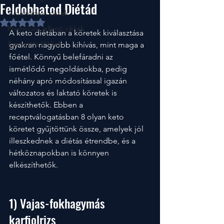
Feldobhatod Diétád
Tudományos cikkek
NaN csillagot kapott az 5-ből.
Promociós jellegű cikkek
A keto diétában a köretek kiválasztása 
Szezonális Cikkek
gyakran nagyobb kihívás, mint maga a 
főétel. Könnyű belefáradni az 
ismétlődő megoldásokba, pedig 
néhány apró módosítással igazán 
változatos és laktató köretek is 
készíthetők. Ebben a 
receptválogatásban 8 olyan keto 
köretet gyűjtöttünk össze, amelyek jól 
illeszkednek a diétás étrendbe, és a 
hétköznapokban is könnyen 
elkészíthetők.
1) Vajas-fokhagymás 
karfiolrizs